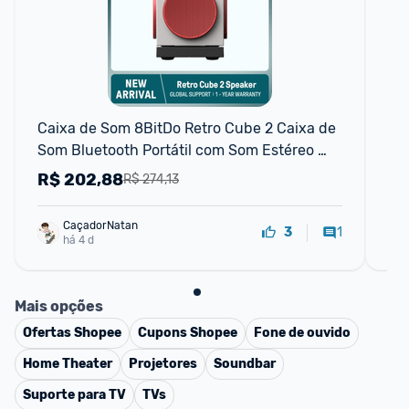
Caixa de Som 8BitDo Retro Cube 2 Caixa de 
Ca
Som Bluetooth Portátil com Som Estéreo 
Dock de Carregamento Sem Fio Bluet
R$
202,88
R
R$ 274,13
CaçadorNatan
1
3
há 4 d
Mais opções
Ofertas
Shopee
Cupons
Shopee
Fone de ouvido
Home Theater
Projetores
Soundbar
Suporte para TV
TVs