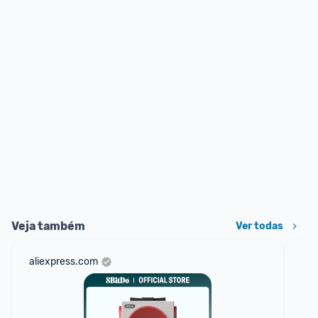
Veja também
Ver todas
aliexpress.com
sho