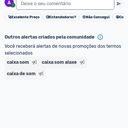
Deixe o seu comentário
0
🚀
Excelente Preço
🧐
Entendedores?
😢
Não Consegui
🤩
Cons
Cancelar
Outros alertas criados pela comunidade
Você receberá alertas de novas promoções dos termos 
selecionados
caixa som
caixa som alaxe
caixa de som