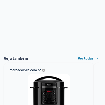
Veja também
Ver todas
mercadolivre.com.br
am