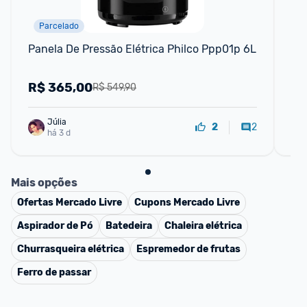
Parcelado
F
Panela De Pressão Elétrica Philco Ppp01p 6L
Pan
Pre
R$
365,00
R
R$ 549,90
Júlia
2
2
há 3 d
Mais opções
Ofertas
Mercado Livre
Cupons
Mercado Livre
Aspirador de Pó
Batedeira
Chaleira elétrica
Churrasqueira elétrica
Espremedor de frutas
Ferro de passar