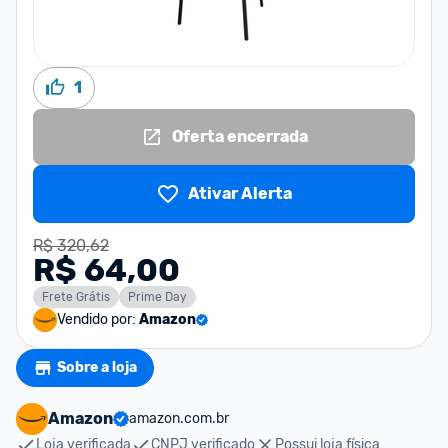
1
Oferta encerrada
Ativar Alerta
R$ 320,62
R$ 64,00
Frete Grátis
Prime Day
Vendido por:
Amazon
Sobre a loja
Amazon
amazon.com.br
Loja verificada
CNPJ verificado
Possui loja física