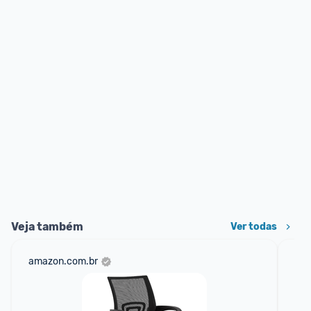
Veja também
Ver todas
amazon.com.br
mer