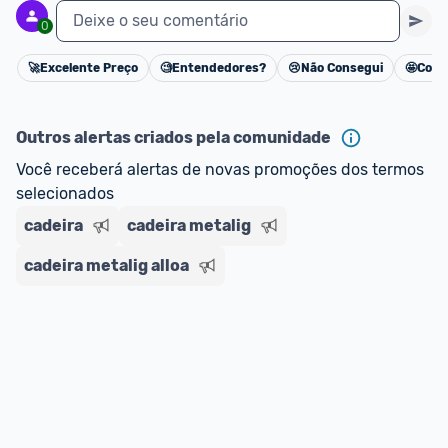
Deixe o seu comentário
0
🚀
Excelente Preço
🧐
Entendedores?
😢
Não Consegui
🤩
Cons
Cancelar
Outros alertas criados pela comunidade
Você receberá alertas de novas promoções dos termos 
selecionados
cadeira
cadeira metalig
cadeira metalig alloa