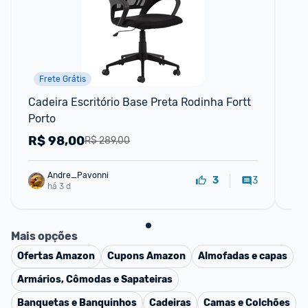
Frete Grátis
Cadeira Escritório Base Preta Rodinha Fortt 
Ki
Porto
Li
R$
98,00
R
R$ 289,00
Andre_Pavonni
3
3
há 3 d
Mais opções
Ofertas
Amazon
Cupons
Amazon
Almofadas e capas
Armários, Cômodas e Sapateiras
Banquetas e Banquinhos
Cadeiras
Camas e Colchões