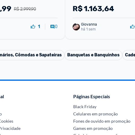
,99
R$
1.163,64
R$ 2.999,90
Giovanna
0
1
há 1 sem
mários, Cômodas e Sapateiras
Banquetas e Banquinhos
Cade
al
Páginas Especiais
Black Friday
o
Celulares em promoção
 Cookies
Fones de ouvido em promoção
Privacidade
Games em promoção