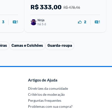
R$
333,00
R$ 478,46
Ninja 
1
1
3
2
há 5 d
iras
Camas e Colchões
Guarda-roupa
Artigos de Ajuda
Diretrizes da comunidade
Critérios de moderação
Perguntas frequentes
Problemas com sua compra?