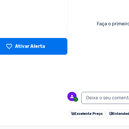
Faça o primeir
Ativar Alerta
Deixe o seu coment
0
🚀
Excelente Preço
🧐
Entended