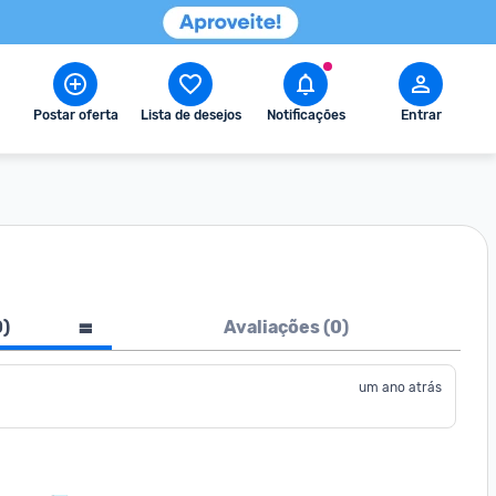
Postar oferta
Lista de desejos
Notificações
Entrar
a
0
)
Avaliações (
0
)
um ano atrás