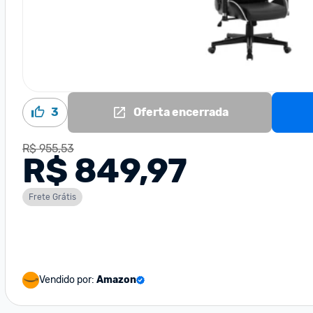
3
Oferta encerrada
R$ 955,53
R$ 849,97
Frete Grátis
Vendido por:
Amazon