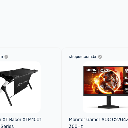
om
shopee.com.br
 XT Racer XTM1001 
Monitor Gamer AOC C27G4Z 
Series
300Hz