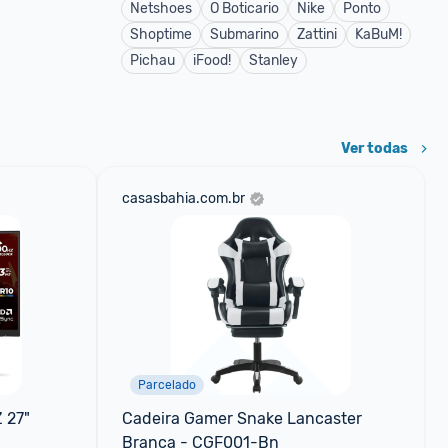
Netshoes
O Boticario
Nike
Ponto
Shoptime
Submarino
Zattini
KaBuM!
Pichau
iFood!
Stanley
Ver todas
casasbahia.com.br
Parcelado
27" 
Cadeira Gamer Snake Lancaster 
Branca - CGF001-Bn