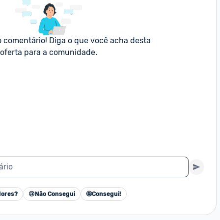
o comentário! Diga o que você acha desta 
oferta para a comunidade.
ário
ores?
😢
Não Consegui
🤩
Consegui!
Cancelar