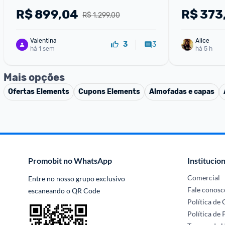
R$
899,04
R$
373
R$ 1.299,00
Valentina
Alice
3
3
há 1 sem
há 5 h
Mais opções
Ofertas
Elements
Cupons
Elements
Almofadas e capas
Promobit no WhatsApp
Institucion
Comercial
Entre no nosso grupo exclusivo 
Fale conosc
escaneando o QR Code
Política de
Política de 