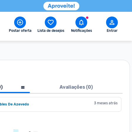
Postar oferta
Lista de desejos
Notificações
Entrar
0
)
Avaliações (
0
)
3 meses atrás
obles De Azevedo