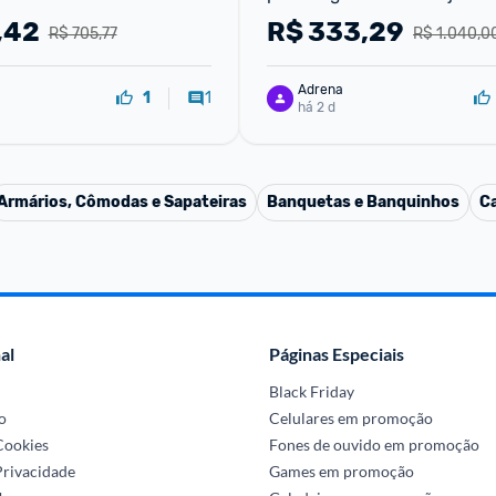
Cadeira de Escritório Cadeir
,42
R$
333,29
R$ 705,77
R$ 1.040,0
Mobiliário
Adrena
1
1
há 2 d
Armários, Cômodas e Sapateiras
Banquetas e Banquinhos
C
al
Páginas Especiais
Black Friday
o
Celulares em promoção
 Cookies
Fones de ouvido em promoção
Privacidade
Games em promoção