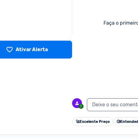
Faça o primeir
Ativar Alerta
Deixe o seu coment
0
🚀
Excelente Preço
🧐
Entended