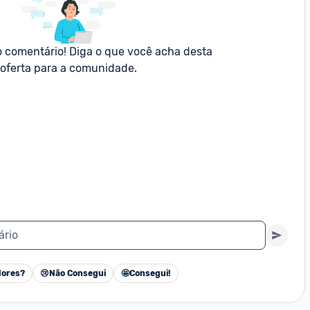
o comentário! Diga o que você acha desta 
oferta para a comunidade.
ário
ores?
😢
Não Consegui
🤩
Consegui!
Cancelar