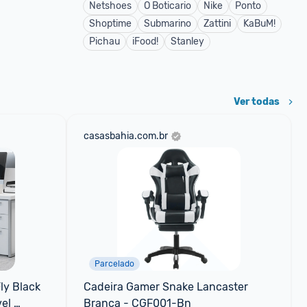
Netshoes
O Boticario
Nike
Ponto
Shoptime
Submarino
Zattini
KaBuM!
Pichau
iFood!
Stanley
Ver todas
casasbahia.com.br
Parcelado
y Black 
Cadeira Gamer Snake Lancaster 
el 
Branca - CGF001-Bn