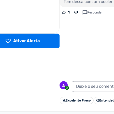
Tem dessa com um cooler
1
Responder
Ativar Alerta
Deixe o seu coment
0
🚀
Excelente Preço
🧐
Entended