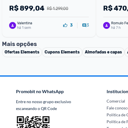
R$
899,04
R$
470
R$ 1.299,00
Valentina
Romulo Fe
3
3
há 1 sem
há 7 h
Mais opções
Ofertas
Elements
Cupons
Elements
Almofadas e capas
Promobit no WhatsApp
Institucion
Comercial
Entre no nosso grupo exclusivo 
Fale conosc
escaneando o QR Code
Política de
Política de 