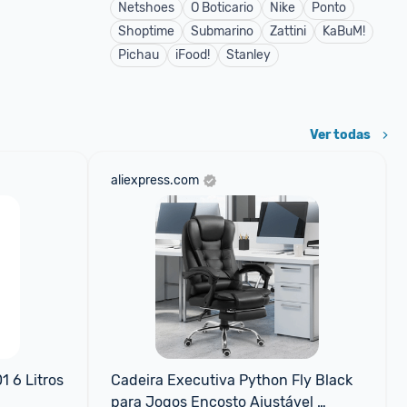
Netshoes
O Boticario
Nike
Ponto
Shoptime
Submarino
Zattini
KaBuM!
Pichau
iFood!
Stanley
Ver todas
aliexpress.com
 6 Litros 
Cadeira Executiva Python Fly Black 
para Jogos Encosto Ajustável 