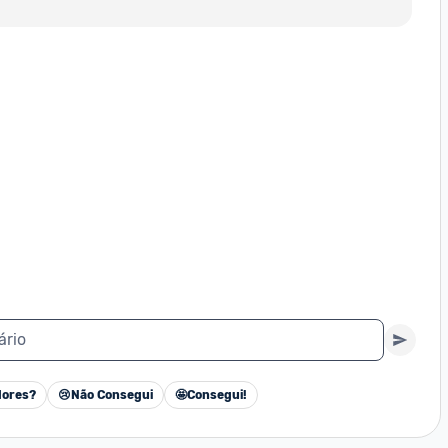
ário
ores?
😢
Não Consegui
🤩
Consegui!
Cancelar