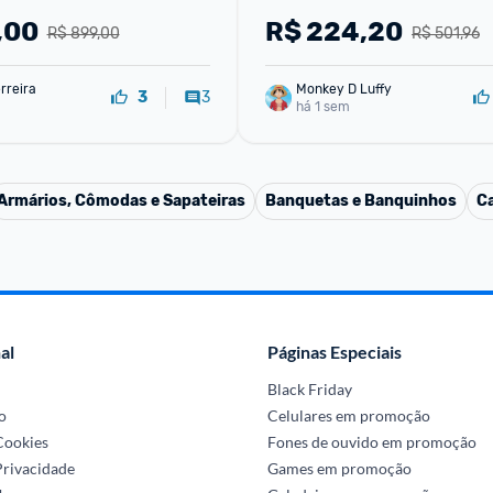
,00
R$
224,20
R$ 899,00
R$ 501,96
rreira
Monkey D Luffy
3
3
há 1 sem
Armários, Cômodas e Sapateiras
Banquetas e Banquinhos
C
al
Páginas Especiais
Black Friday
o
Celulares em promoção
 Cookies
Fones de ouvido em promoção
Privacidade
Games em promoção