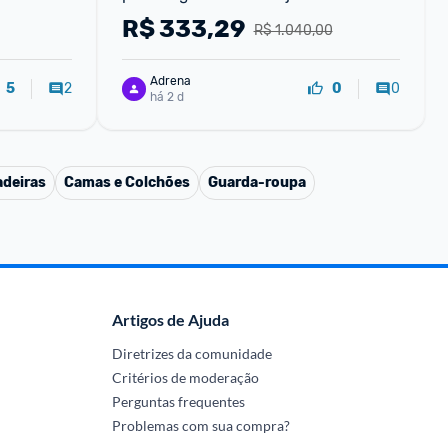
Cadeira de Escritório Cadeira de 
R$
333,29
R$ 1.040,00
Mobiliário
Adrena
2
0
5
0
há 2 d
adeiras
Camas e Colchões
Guarda-roupa
Artigos de Ajuda
Diretrizes da comunidade
Critérios de moderação
Perguntas frequentes
Problemas com sua compra?