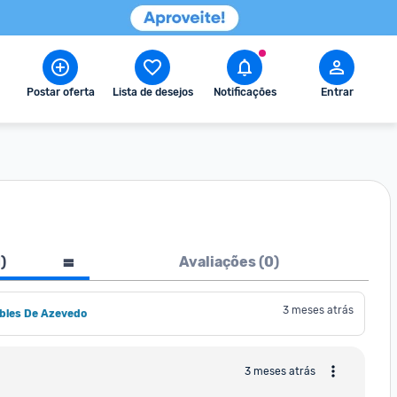
Postar oferta
Lista de desejos
Notificações
Entrar
1
)
Avaliações (
0
)
3 meses atrás
obles De Azevedo
3 meses atrás