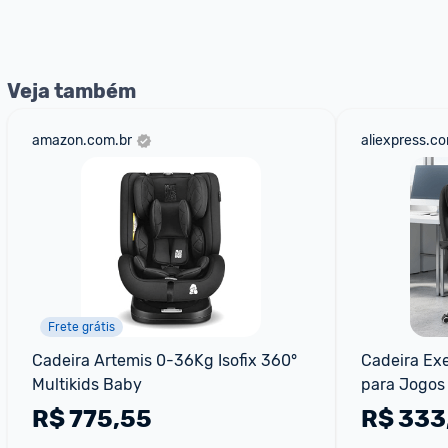
nossos Admins marcando 
@admin
 em um comentário ou
Veja também
amazon.com.br
aliexpress.c
Frete grátis
Cadeira Artemis 0-36Kg Isofix 360° 
Cadeira Exe
Multikids Baby
para Jogos 
Cadeira de 
R$
775,55
R$
333
Mobiliário