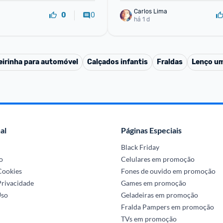
Carlos Lima
0
0
há 1 d
irinha para automóvel
Calçados infantis
Fraldas
Lenço u
al
Páginas Especiais
Black Friday
o
Celulares em promoção
 Cookies
Fones de ouvido em promoção
Privacidade
Games em promoção
Uso
Geladeiras em promoção
Fralda Pampers em promoção
TVs em promoção