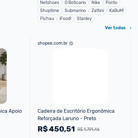
Netshoes
O Boticario
Nike
Ponto
Shoptime
Submarino
Zattini
KaBuM!
Pichau
iFood!
Stanley
Ver todas
shopee.com.br
ca Apoio 
Cadeira de Escritório Ergonômica 
Reforçada Laruno - Preto
R$
450,51
R$ 1.791,46