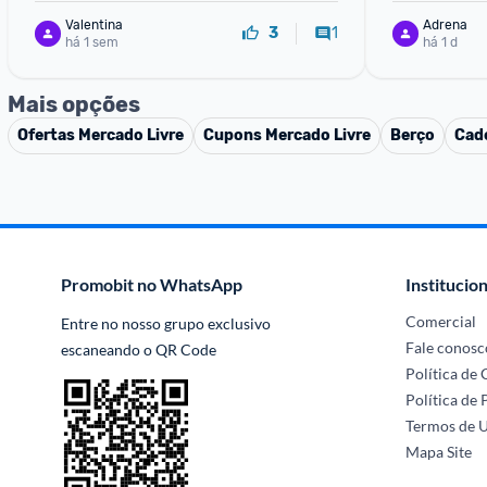
Valentina
Adrena
1
3
há 1 sem
há 1 d
Mais opções
Ofertas
Mercado Livre
Cupons
Mercado Livre
Berço
Cade
Promobit no WhatsApp
Institucion
Comercial
Entre no nosso grupo exclusivo 
Fale conosc
escaneando o QR Code
Política de
Política de 
Termos de 
Mapa Site