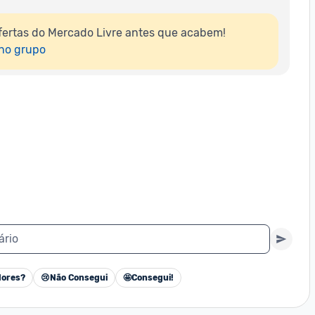
ertas do Mercado Livre antes que acabem!

 no grupo
ário
ores?
😢
Não Consegui
🤩
Consegui!
Cancelar