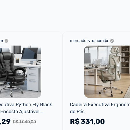
 através do 
Fale com o Promobit.
om
mercadolivre.com.br
cutiva Python Fly Black 
Cadeira Executiva Ergonômi
Encosto Ajustável 
de Pés
Escritório Cadeira de 
,29
R$
331,00
R$ 1.040,00