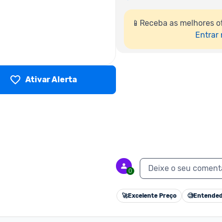
📱Receba as melhores of
Entrar
Ativar Alerta
Deixe o seu coment
0
🚀
Excelente Preço
🧐
Entended