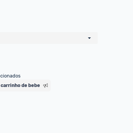
o de todos os sellers e lojas que são 
 por um marketplace, nós indicamos no 
e sinalizamos através da tag 
ecionados
carrinho de bebe
Livre , você pode ser redirecionado(a) 
ado Livre). Por isso, fique atento e 
ndo o produto 
é o mesmo indicado na 
rcadoLíder Platinum.
ade para tirar dúvidas ou acionar os 