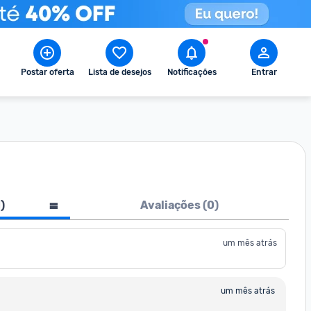
Postar oferta
Lista de desejos
Notificações
Entrar
1
)
Avaliações (
0
)
um mês atrás
um mês atrás