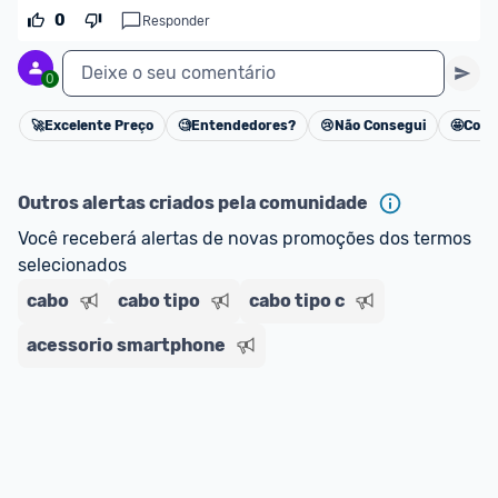
Federal que calcula o valor total do produto com 
0
Responder
impostos. 
Deixe o seu comentário
0
*Atualizado em Agosto/2024
🚀
Excelente Preço
🧐
Entendedores?
😢
Não Consegui
🤩
Cons
Cancelar
Outros alertas criados pela comunidade
Você receberá alertas de novas promoções dos termos 
selecionados
cabo
cabo tipo
cabo tipo c
acessorio smartphone