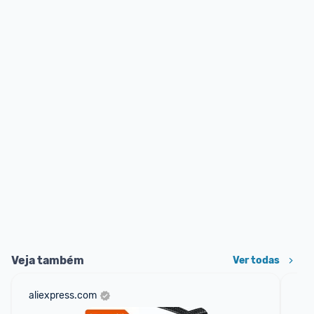
Veja também
Ver todas
aliexpress.com
am