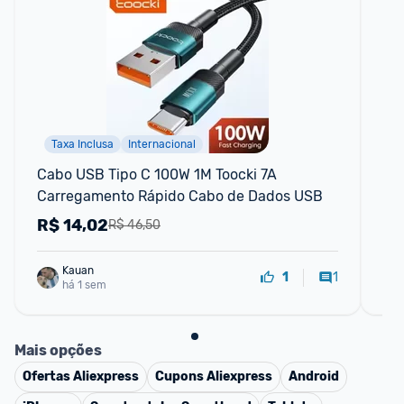
Taxa Inclusa
Internacional
F
Cabo USB Tipo C 100W 1M Toocki 7A 
Mo
Carregamento Rápido Cabo de Dados USB
PA
12
R$
14,02
R
R$ 46,50
Kauan
1
1
há 1 sem
Mais opções
Ofertas
Aliexpress
Cupons
Aliexpress
Android