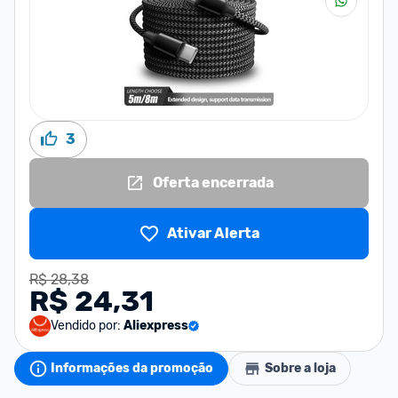
3
Oferta encerrada
Ativar Alerta
R$ 28,38
R$ 24,31
Vendido por:
Aliexpress
Informações da promoção
Sobre a loja