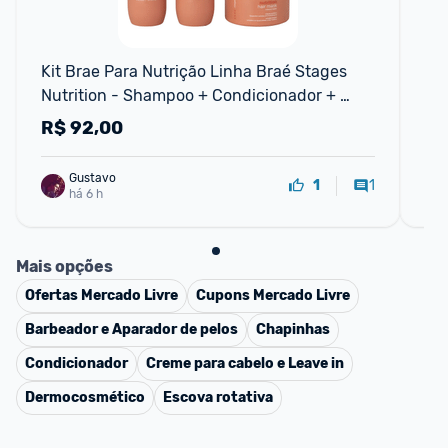
Kit Brae Para Nutrição Linha Braé Stages 
Cof
Nutrition - Shampoo + Condicionador + 
Ma
Máscara
R$
92,00
R
Gustavo
1
1
há 6 h
Mais opções
Ofertas
Mercado Livre
Cupons
Mercado Livre
Barbeador e Aparador de pelos
Chapinhas
Condicionador
Creme para cabelo e Leave in
Dermocosmético
Escova rotativa