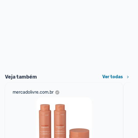
Veja também
Ver todas
mercadolivre.com.br
net