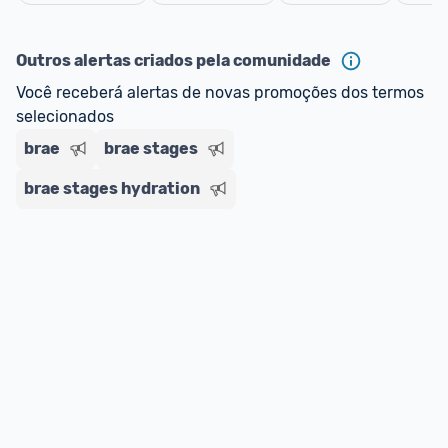
oferta do Promobit
, ou de um vendedor 
Oficial 
Cancelar
ou MercadoLíder Platinum.
Outros alertas criados pela comunidade
E lembre-se:
 você sempre pode contar ajuda da 
Você receberá alertas de novas promoções dos termos 
comunidade para tirar dúvidas ou acionar os 
selecionados
nossos Admins marcando 
@admin
 em um 
comentário ou através do 
Fale com o Promobit.
brae
brae stages
brae stages hydration