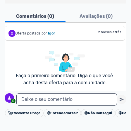
Ofertas do Shopee agora são aceitas no Promobit!
Comentários (
0
)
Avaliações (
0
)
Para maior segurança da comunidade, somente 
são aceitas ofertas de 
Lojas Oficiais
, ou seja, 
2 meses atrás
Oferta postada por
Igor
vendedores que representam empresas validadas 
pelo Shopee.
As promoções são verificadas normalmente e os 
preços devem estar na média ou abaixo da média 
dos últimos 3 meses, assim como promoções de 
Faça o primeiro comentário! Diga o que você 
outras lojas.
acha desta oferta para a comunidade.
Deixe o seu comentário
0
🚀
Excelente Preço
🧐
Entendedores?
😢
Não Consegui
🤩
Cons
Cancelar