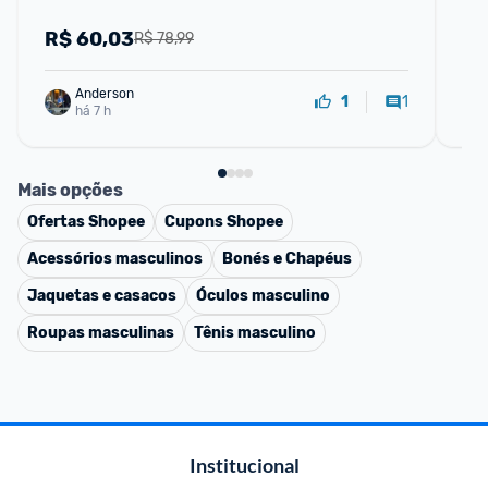
Em
Ban
R$
60,03
R
R$ 78,99
Anderson
1
1
há 7 h
Mais opções
Ofertas
Shopee
Cupons
Shopee
Acessórios masculinos
Bonés e Chapéus
Jaquetas e casacos
Óculos masculino
Roupas masculinas
Tênis masculino
Institucional