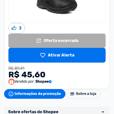
3
Oferta encerrada
Ativar Alerta
R$ 89,41
R$ 45,60
Vendido por:
Shopee
Informações da promoção
Sobre a loja
Sobre ofertas do Shopee