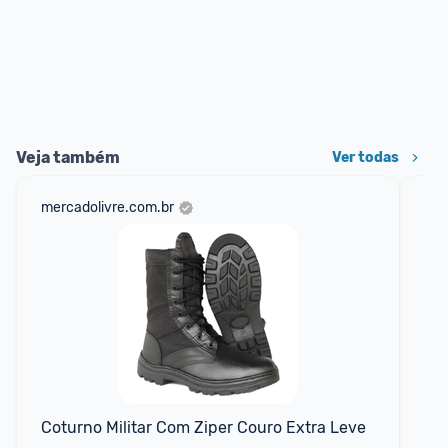
Veja também
Ver todas
mercadolivre.com.br
sho
📱
Coturno Militar Com Ziper Couro Extra Leve
Co