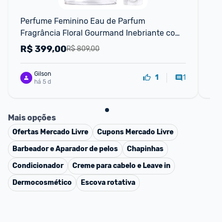
F
Perfume Feminino Eau de Parfum 
Arm
Fragrância Floral Gourmand Inebriante com 
10
Notas de Íris Nobre, Baunilha e Pralinê La Vie 
Ref
R$
399,00
R
R$ 809,00
Est Belle Lancôme, Frasco
Gilson
1
1
há 5 d
Mais opções
Ofertas
Mercado Livre
Cupons
Mercado Livre
Barbeador e Aparador de pelos
Chapinhas
Condicionador
Creme para cabelo e Leave in
Dermocosmético
Escova rotativa