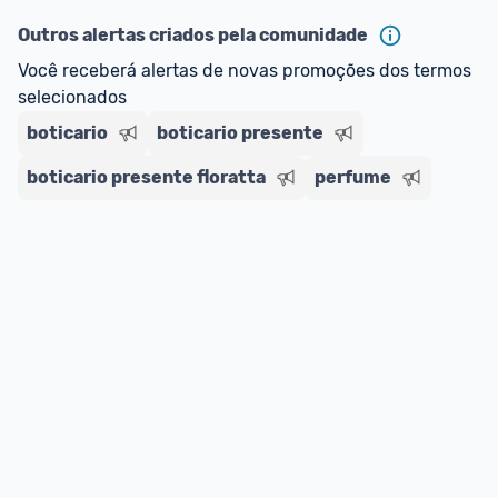
ou MercadoLíder Platinum.
Outros alertas criados pela comunidade
Você receberá alertas de novas promoções dos termos 
E lembre-se:
 você sempre pode contar ajuda da 
selecionados
comunidade para tirar dúvidas ou acionar os 
boticario
nossos Admins marcando 
boticario presente
@admin
 em um 
comentário ou através do 
Fale com o Promobit.
boticario presente floratta
perfume