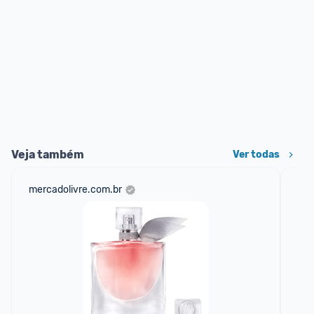
Veja também
Ver todas
mercadolivre.com.br
am