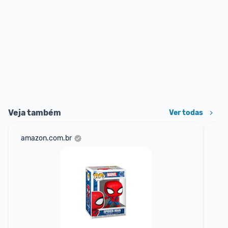
Veja também
Ver todas
amazon.com.br
am