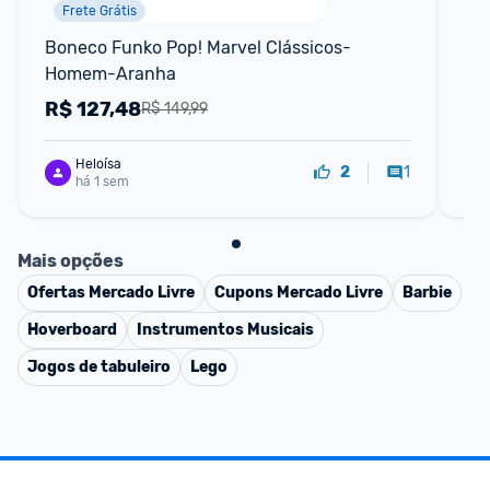
Frete Grátis
F
Boneco Funko Pop! Marvel Clássicos- 
Fu
Homem-Aranha
Me
R$
127,48
R
R$ 149,99
Heloísa
1
2
há 1 sem
Mais opções
Ofertas
Mercado Livre
Cupons
Mercado Livre
Barbie
Hoverboard
Instrumentos Musicais
Jogos de tabuleiro
Lego