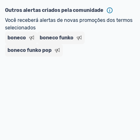
oferta do Promobit
, ou de um vendedor 
Oficial 
ou MercadoLíder Platinum.
Outros alertas criados pela comunidade
Você receberá alertas de novas promoções dos termos 
E lembre-se:
 você sempre pode contar ajuda da 
selecionados
comunidade para tirar dúvidas ou acionar os 
boneco
nossos Admins marcando 
boneco funko
@admin
 em um 
comentário ou através do 
Fale com o Promobit.
boneco funko pop