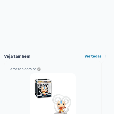
Veja também
Ver todas
amazon.com.br
cas