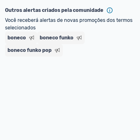
oferta do Promobit
, ou de um vendedor 
Oficial 
ou MercadoLíder Platinum.
Outros alertas criados pela comunidade
Você receberá alertas de novas promoções dos termos 
E lembre-se:
 você sempre pode contar ajuda da 
selecionados
comunidade para tirar dúvidas ou acionar os 
boneco
nossos Admins marcando 
boneco funko
@admin
 em um 
comentário ou através do 
Fale com o Promobit.
boneco funko pop