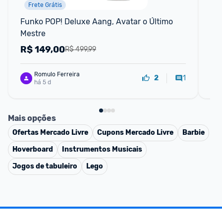
Frete Grátis
Funko POP! Deluxe Aang, Avatar o Último 
Sej
Mestre
Ca
R$
149,00
de
R$ 499,99
Romulo Ferreira
1
2
há 5 d
Mais opções
Ofertas
Mercado Livre
Cupons
Mercado Livre
Barbie
Hoverboard
Instrumentos Musicais
Jogos de tabuleiro
Lego