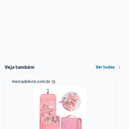
Veja também
Ver todas
mercadolivre.com.br
am