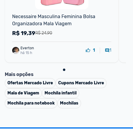
F
Necessaire Masculina Feminina Bolsa 
Ro
Organizadora Mala Viagem
Ma
No
R$
19,39
R
R$ 24,90
Everton
1
1
há 15 h
Mais opções
Ofertas
Mercado Livre
Cupons
Mercado Livre
Mala de Viagem
Mochila infantil
Mochila para notebook
Mochilas