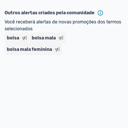
ou MercadoLíder Platinum.
Outros alertas criados pela comunidade
E lembre-se:
 você sempre pode contar ajuda da 
Você receberá alertas de novas promoções dos termos 
comunidade para tirar dúvidas ou acionar os 
selecionados
nossos Admins marcando 
@admin
 em um 
comentário ou através do 
Fale com o Promobit.
bolsa
bolsa mala
bolsa mala feminina