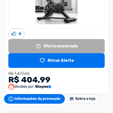
6
Oferta encerrada
Ativar Alerta
R$ 1.477,03
R$ 404,99
Vendido por:
Shopee
Informações da promoção
Sobre a loja