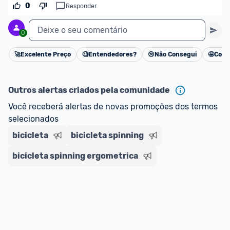
0
Responder
Deixe o seu comentário
0
🚀
Excelente Preço
🧐
Entendedores?
😢
Não Consegui
🤩
Cons
Cancelar
Outros alertas criados pela comunidade
Você receberá alertas de novas promoções dos termos 
selecionados
bicicleta
bicicleta spinning
bicicleta spinning ergometrica