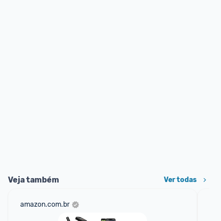
Veja também
Ver todas
amazon.com.br
sho