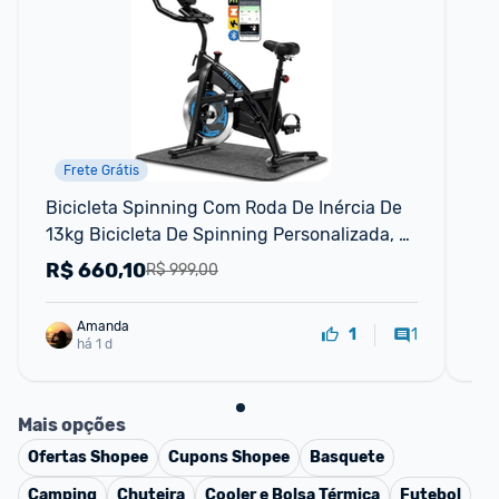
Frete Grátis
Bicicleta Spinning Com Roda De Inércia De 
Bi
13kg Bicicleta De Spinning Personalizada, 
Pr
Bicicleta De Ciclismo Indoor Para Fitness 
R$
660,10
R
R$ 999,00
Suporta 150kg Sensor Ca
Amanda
1
1
há 1 d
Mais opções
Ofertas
Shopee
Cupons
Shopee
Basquete
Camping
Chuteira
Cooler e Bolsa Térmica
Futebol