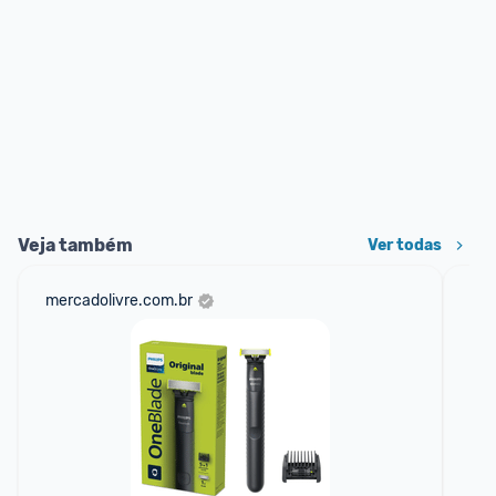
Veja também
Ver todas
mercadolivre.com.br
am