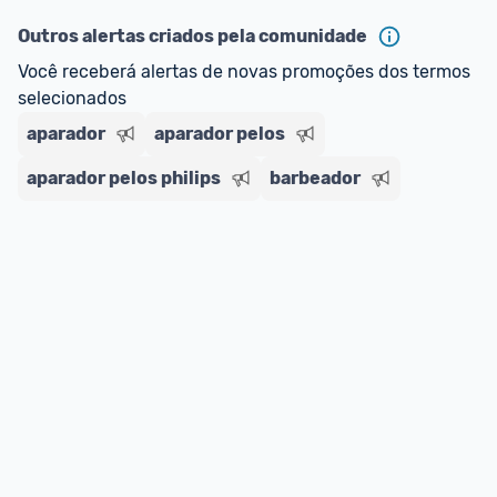
oferta do Promobit
, ou de um vendedor 
Oficial 
ou MercadoLíder Platinum.
Outros alertas criados pela comunidade
Você receberá alertas de novas promoções dos termos 
E lembre-se:
 você sempre pode contar ajuda da 
selecionados
comunidade para tirar dúvidas ou acionar os 
aparador
nossos Admins marcando 
aparador pelos
@admin
 em um 
comentário ou através do 
Fale com o Promobit.
aparador pelos philips
barbeador