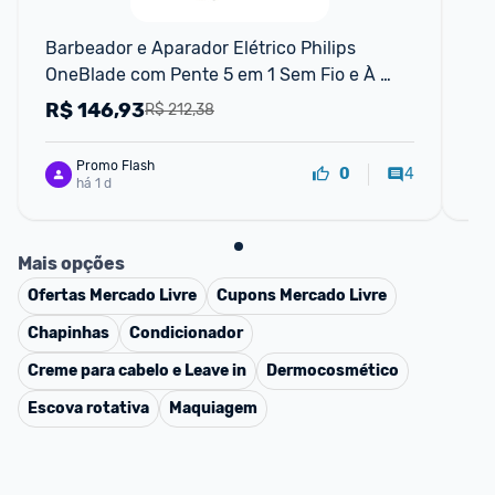
F
Barbeador e Aparador Elétrico Philips 
Ph
OneBlade com Pente 5 em 1 Sem Fio e À 
El
Prova D'Água - QP142510
R$
146,93
R
R$ 212,38
Promo Flash
4
0
há 1 d
Mais opções
Ofertas
Mercado Livre
Cupons
Mercado Livre
Chapinhas
Condicionador
Creme para cabelo e Leave in
Dermocosmético
Escova rotativa
Maquiagem