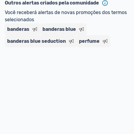
ou MercadoLíder Platinum.
Outros alertas criados pela comunidade
Você receberá alertas de novas promoções dos termos 
E lembre-se:
 você sempre pode contar ajuda da 
selecionados
comunidade para tirar dúvidas ou acionar os 
banderas
nossos Admins marcando 
banderas blue
@admin
 em um 
comentário ou através do 
Fale com o Promobit.
banderas blue seduction
perfume