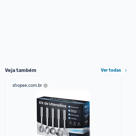
Veja também
Ver todas
shopee.com.br
ali