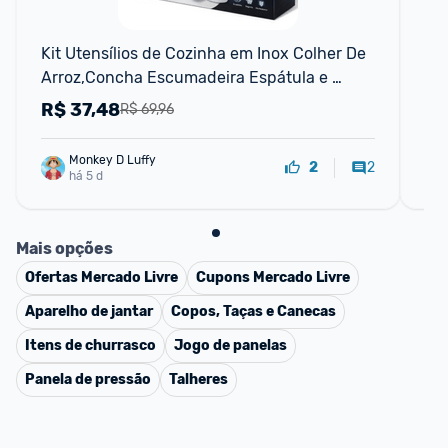
N
Kit Utensílios de Cozinha em Inox Colher De 
Po
Arroz,Concha Escumadeira Espátula e 
Sup
Pegador de Massa Alta Qual
e A
R$
37,48
R
R$ 69,96
Monkey D Luffy
2
2
há 5 d
Mais opções
Ofertas
Mercado Livre
Cupons
Mercado Livre
Aparelho de jantar
Copos, Taças e Canecas
Itens de churrasco
Jogo de panelas
Panela de pressão
Talheres