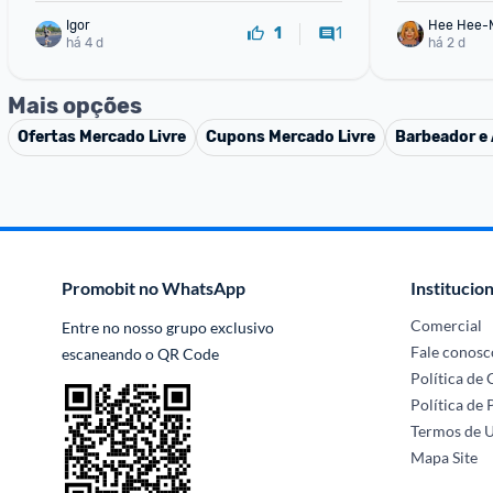
Igor
Hee Hee-
1
1
há 4 d
há 2 d
Mais opções
Ofertas
Mercado Livre
Cupons
Mercado Livre
Barbeador e 
Promobit no WhatsApp
Institucion
Comercial
Entre no nosso grupo exclusivo 
Fale conosc
escaneando o QR Code
Política de
Política de 
Termos de 
Mapa Site