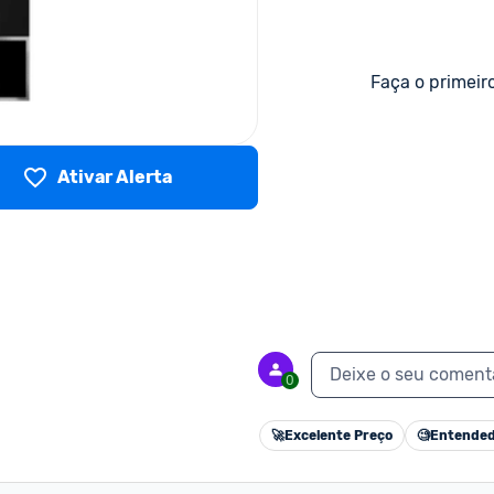
Faça o primeir
Ativar Alerta
Deixe o seu coment
0
🚀
Excelente Preço
🧐
Entended