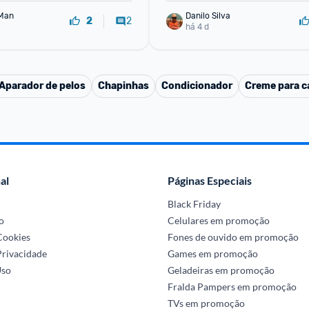
Man
Danilo Silva
2
2
há 4 d
Aparador de pelos
Chapinhas
Condicionador
Creme para ca
al
Páginas Especiais
Black Friday
o
Celulares em promoção
 Cookies
Fones de ouvido em promoção
Privacidade
Games em promoção
Uso
Geladeiras em promoção
Fralda Pampers em promoção
TVs em promoção