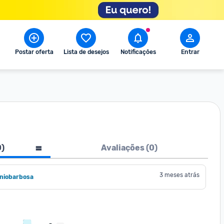
Postar oferta
Lista de desejos
Notificações
Entrar
0
)
Avaliações (
0
)
3 meses atrás
oniobarbosa