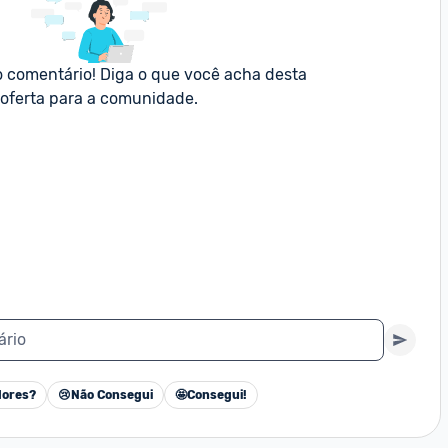
o comentário! Diga o que você acha desta 
oferta para a comunidade.
ário
ores?
😢
Não Consegui
🤩
Consegui!
Cancelar