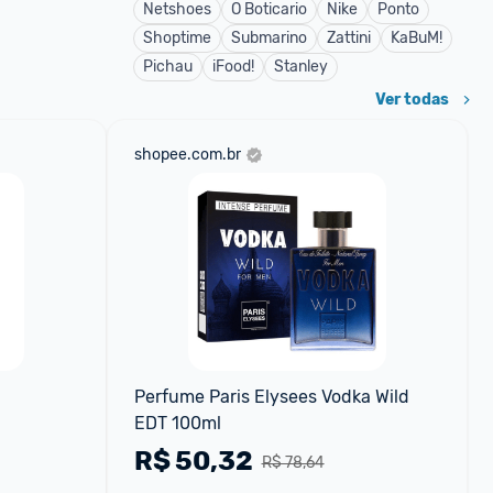
Netshoes
O Boticario
Nike
Ponto
Shoptime
Submarino
Zattini
KaBuM!
Pichau
iFood!
Stanley
Ver todas
shopee.com.br
Perfume Paris Elysees Vodka Wild 
EDT 100ml
R$
50,32
R$ 78,64