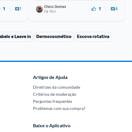
Chico Gomes
1
4
1
1
há 14 h
belo e Leave in
Dermocosmético
Escova rotativa
Artigos de Ajuda
Diretrizes da comunidade
Critérios de moderação
Perguntas frequentes
Problemas com sua compra?
Baixe o Aplicativo