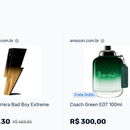
 através do 
Fale com o Promobit.
.com.br
amazon.com.br
Frete Grátis
rrera Bad Boy Extreme 
Coach Green EDT 100ml
,30
R$
300,00
R$ 688,85