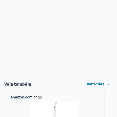
Veja também
Ver todas
amazon.com.br
cas