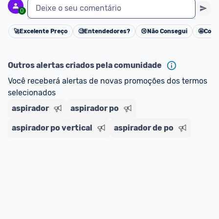
Deixe o seu comentário
0
🚀
Excelente Preço
🧐
Entendedores?
😢
Não Consegui
🤩
Cons
Cancelar
Outros alertas criados pela comunidade
Você receberá alertas de novas promoções dos termos 
selecionados
aspirador
aspirador po
aspirador po vertical
aspirador de po