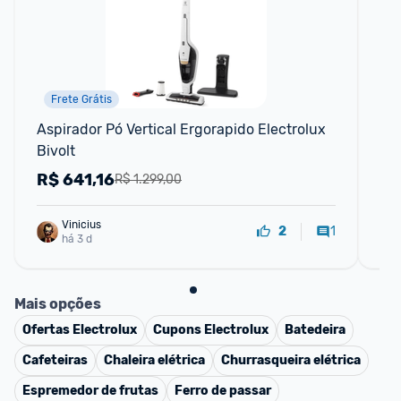
Frete Grátis
Aspirador Pó Vertical Ergorapido Electrolux 
Asp
Bivolt
Fil
R$
641,16
R
R$ 1.299,00
Vinicius
1
2
há 3 d
Mais opções
Ofertas
Electrolux
Cupons
Electrolux
Batedeira
Cafeteiras
Chaleira elétrica
Churrasqueira elétrica
Espremedor de frutas
Ferro de passar