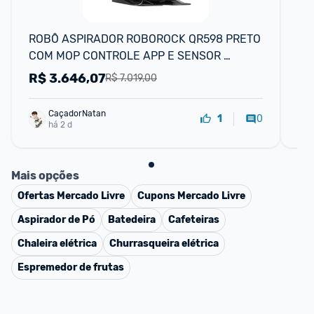
ROBÔ ASPIRADOR ROBOROCK QR598 PRETO 
As
COM MOP CONTROLE APP E SENSOR 
1 
ANTIQUEDA 127V
R$
3.646,07
R
R$ 7.019,00
CaçadorNatan
0
1
há 2 d
Mais opções
Ofertas
Mercado Livre
Cupons
Mercado Livre
Aspirador de Pó
Batedeira
Cafeteiras
Chaleira elétrica
Churrasqueira elétrica
Espremedor de frutas