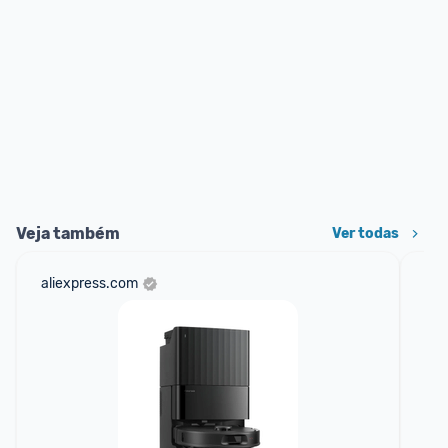
Veja também
Ver todas
aliexpress.com
sho