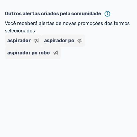
ou MercadoLíder Platinum.
Outros alertas criados pela comunidade
E lembre-se:
 você sempre pode contar ajuda da 
Você receberá alertas de novas promoções dos termos 
comunidade para tirar dúvidas ou acionar os 
selecionados
nossos Admins marcando 
@admin
 em um 
comentário ou através do 
Fale com o Promobit.
aspirador
aspirador po
aspirador po robo