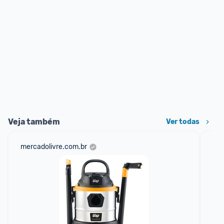
Veja também
Ver todas
mercadolivre.com.br
am