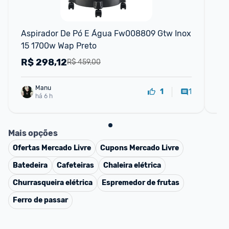
F
Aspirador De Pó E Água Fw008809 Gtw Inox 
Wap
15 1700w Wap Preto
12,
16
R$
298,12
R
R$ 459,00
Manu
1
1
há 6 h
Mais opções
Ofertas
Mercado Livre
Cupons
Mercado Livre
Batedeira
Cafeteiras
Chaleira elétrica
Churrasqueira elétrica
Espremedor de frutas
Ferro de passar