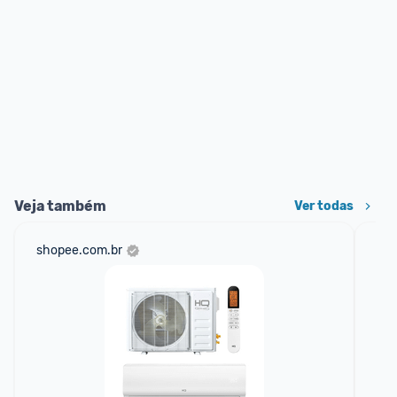
Veja também
Ver todas
shopee.com.br
am