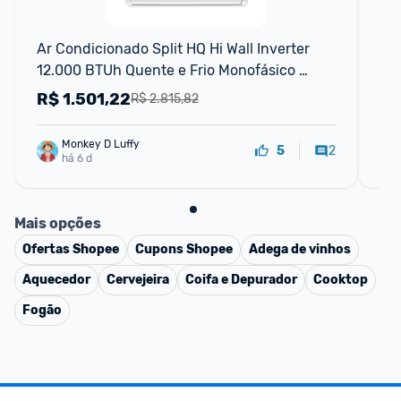
F
Ar Condicionado Split HQ Hi Wall Inverter 
Ar 
12.000 BTUh Quente e Frio Monofásico 
12
Branco VIHT12KCH3S2S23 - 220V
R$
1.501,22
R
R$ 2.815,82
Monkey D Luffy
2
5
há 6 d
Mais opções
Ofertas
Shopee
Cupons
Shopee
Adega de vinhos
Aquecedor
Cervejeira
Coifa e Depurador
Cooktop
Fogão