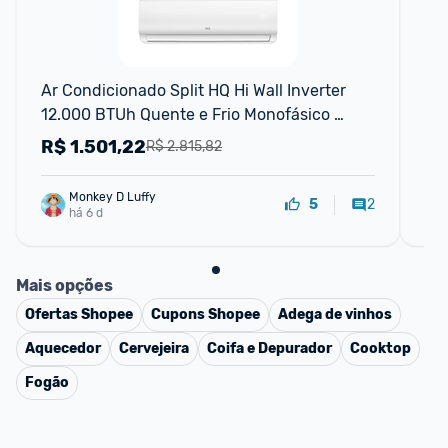
F
Ar Condicionado Split HQ Hi Wall Inverter 
Ar 
12.000 BTUh Quente e Frio Monofásico 
12
Branco VIHT12KCH3S2S23 - 220V
R$
1.501,22
R
R$ 2.815,82
Monkey D Luffy
2
5
há 6 d
Mais opções
Ofertas
Shopee
Cupons
Shopee
Adega de vinhos
Aquecedor
Cervejeira
Coifa e Depurador
Cooktop
Fogão