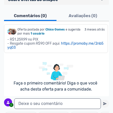
Ofertas do Shopee agora são aceitas no Promobit!
Comentários (
0
)
Avaliações (
0
)
Para maior segurança da comunidade, somente 
são aceitas ofertas de 
Oferta postada por
Chico Gomes
Lojas Oficiais
e sugerida 
, ou seja, 
3 meses atrás
por mais
1 usuário
vendedores que representam empresas validadas 
- R$1.259,99 no PIX

pelo Shopee.
- Resgate cupom R$90 OFF aqui: 
https://promoby.me/2nb5
yq03
As promoções são verificadas normalmente e os 
preços devem estar na média ou abaixo da média 
dos últimos 3 meses, assim como promoções de 
outras lojas.
Faça o primeiro comentário! Diga o que você 
acha desta oferta para a comunidade.
Deixe o seu comentário
0