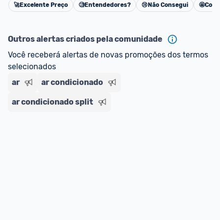
🚀
Excelente Preço
🧐
Entendedores?
😢
Não Consegui
🤩
Cons
Cancelar
Outros alertas criados pela comunidade
Você receberá alertas de novas promoções dos termos 
selecionados
ar
ar condicionado
ar condicionado split