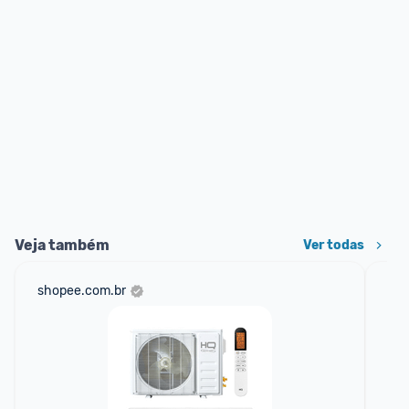
Veja também
Ver todas
shopee.com.br
am