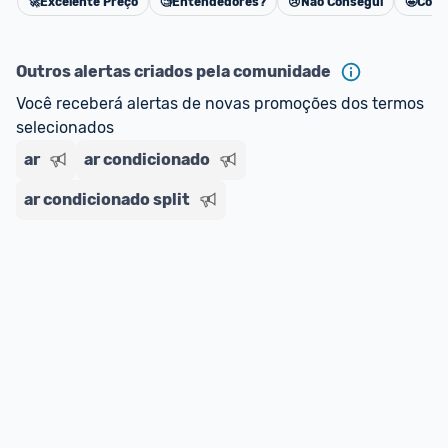
🚀
Excelente Preço
🧐
Entendedores?
😢
Não Consegui
🤩
Cons
Cancelar
Outros alertas criados pela comunidade
Você receberá alertas de novas promoções dos termos 
selecionados
ar
ar condicionado
ar condicionado split