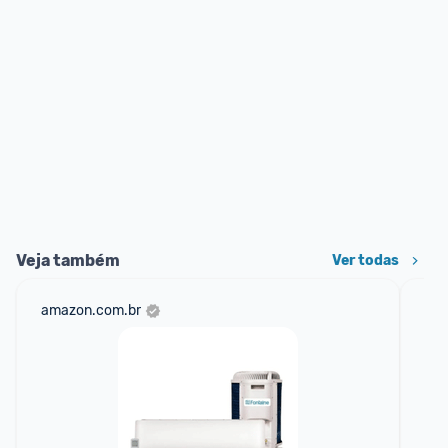
Veja também
Ver todas
amazon.com.br
sho