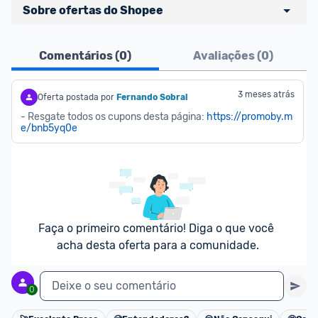
Sobre ofertas do Shopee
Ofertas do Shopee agora são aceitas no Promobit!
Comentários (
0
)
Avaliações (
0
)
Para maior segurança da comunidade, somente 
são aceitas ofertas de 
Lojas Oficiais
, ou seja, 
3 meses atrás
Oferta postada por
Fernando Sobral
vendedores que representam empresas validadas 
- Resgate todos os cupons desta página: 
https://promoby.m
e/bnb5yq0e
pelo Shopee.
As promoções são verificadas normalmente e os 
preços devem estar na média ou abaixo da média 
dos últimos 3 meses, assim como promoções de 
outras lojas.
Faça o primeiro comentário! Diga o que você 
acha desta oferta para a comunidade.
Deixe o seu comentário
0