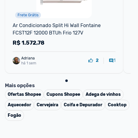
Frete Grátis
Ar Condicionado Split Hi Wall Fontaine 
Ar 
FCST12F 12000 BTUh Frio 127V
12
Br
R$
1.572,78
R
Adriana
1
2
há 1 sem
Mais opções
Ofertas
Shopee
Cupons
Shopee
Adega de vinhos
Aquecedor
Cervejeira
Coifa e Depurador
Cooktop
Fogão