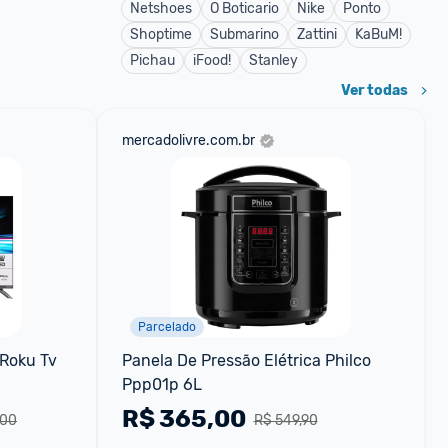
Netshoes
O Boticario
Nike
Ponto
Shoptime
Submarino
Zattini
KaBuM!
Pichau
iFood!
Stanley
Ver todas
mercadolivre.com.br
Parcelado
Roku Tv 
Panela De Pressão Elétrica Philco 
Ppp01p 6L
R$
365,00
,00
R$ 549,90