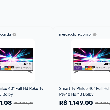
.com.br
mercadolivre.com.br
lco 40'' Full Hd Roku Tv 
Smart Tv Philco 40'' Full Hd 
0 Dolby
Ptv40 Hdr10 Dolby
1,08
R$
1.149,00
R$ 2.055,00
R$ 2.055