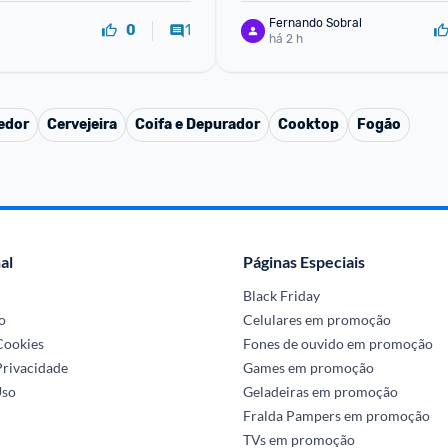
Fernando Sobral
1
0
há 2 h
edor
Cervejeira
Coifa e Depurador
Cooktop
Fogão
al
Páginas Especiais
Black Friday
o
Celulares em promoção
 Cookies
Fones de ouvido em promoção
Privacidade
Games em promoção
Uso
Geladeiras em promoção
Fralda Pampers em promoção
TVs em promoção