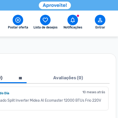
Postar oferta
Lista de desejos
Notificações
Entrar
0
)
Avaliações (
0
)
10 meses atrás
do Dia 
do Split Inverter Midea AI Ecomaster 12000 BTUs Frio 220V 