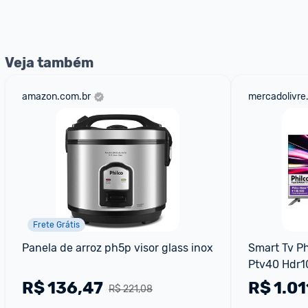
Veja também
amazon.com.br
mercadolivre
Frete Grátis
Panela de arroz ph5p visor glass inox
Smart Tv Phi
Ptv40 Hdr1
R$
136,47
R$
1.01
R$ 221,08