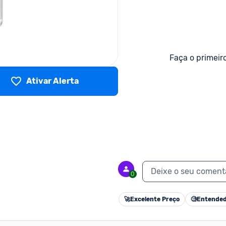
Faça o primeir
Ativar Alerta
Deixe o seu coment
0
🚀
Excelente Preço
🧐
Entended