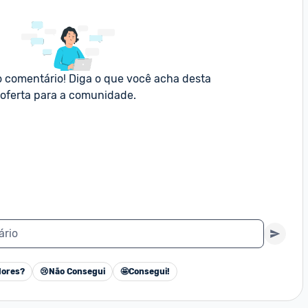
o comentário! Diga o que você acha desta 
oferta para a comunidade.
ário
ores?
😢
Não Consegui
🤩
Consegui!
Cancelar