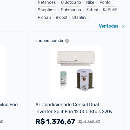
Netshoes
O Boticario
Nike
Ponto
Shoptime
Submarino
Zattini
KaBuM!
Pichau
iFood!
Stanley
Ver todas
shopee.com.br
lco Frio 
Ar Condicionado Consul Dual 
Inverter Split Frio 12.000 Btu's 220v
R$
1.376,67
00
R$ 4.368,59