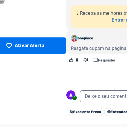
📱Receba as melhores o
Entrar
onepiece
Ativar Alerta
Resgate cupom na página 
0
Responder
Deixe o seu coment
0
🚀
Excelente Preço
🧐
Entended