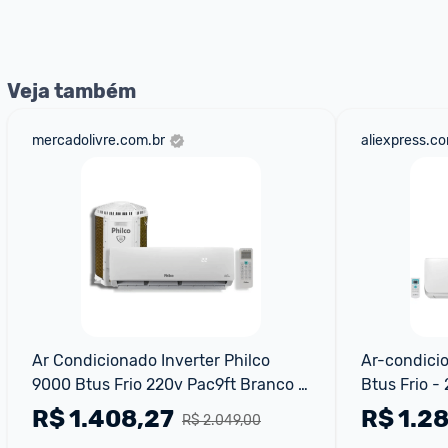
Veja também
mercadolivre.com.br
aliexpress.c
Ar Condicionado Inverter Philco 
Ar-condicio
9000 Btus Frio 220v Pac9ft Branco 
Btus Frio -
220v
R$
1.408,27
R$
1.2
R$ 2.049,00