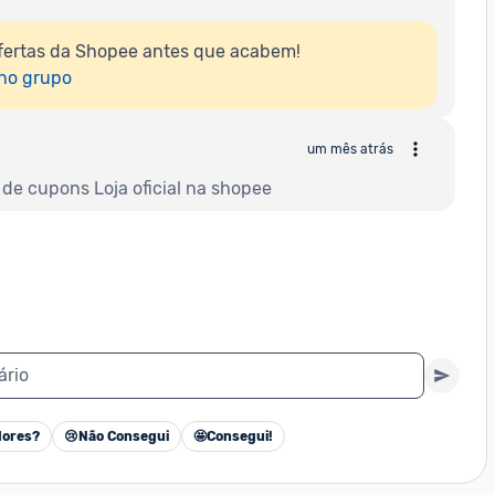
fertas da Shopee antes que acabem!

 no grupo
um mês atrás
de cupons Loja oficial na shopee
ário
ores?
😢
Não Consegui
🤩
Consegui!
Cancelar