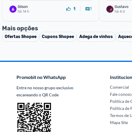
Gilson
Gustavo
1
1
há 14 h
há 4 d
Mais opções
Ofertas
Shopee
Cupons
Shopee
Adega de vinhos
Aquec
Promobit no WhatsApp
Institucion
Comercial
Entre no nosso grupo exclusivo 
Fale conosc
escaneando o QR Code
Política de
Política de 
Termos de 
Mapa Site