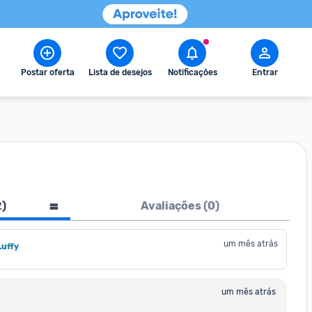
Postar oferta
Lista de desejos
Notificações
Entrar
2
)
Avaliações (
0
)
um mês atrás
Luffy
um mês atrás