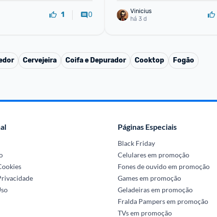
Vinicius
0
1
há 3 d
edor
Cervejeira
Coifa e Depurador
Cooktop
Fogão
al
Páginas Especiais
Black Friday
o
Celulares em promoção
 Cookies
Fones de ouvido em promoção
Privacidade
Games em promoção
Uso
Geladeiras em promoção
Fralda Pampers em promoção
TVs em promoção