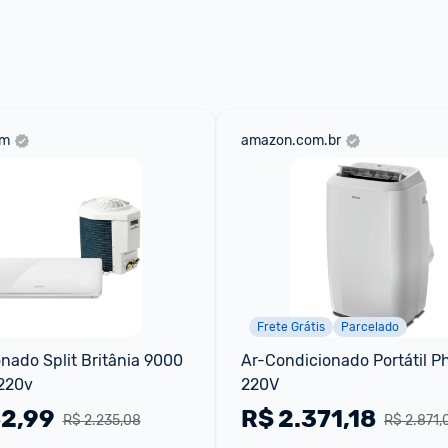
om
amazon.com.br
Frete Grátis
Parcelado
nado Split Britânia 9000 
Ar-Condicionado Portátil Phi
 220v
220V
82,99
R$
2.371,18
R$ 2.235,08
R$ 2.871,