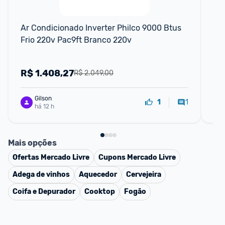
Ar Condicionado Inverter Philco 9000 Btus 
Ar 
Frio 220v Pac9ft Branco 220v
Fri
R$
1.408,27
R
R$ 2.049,00
Gilson
1
1
há 12 h
Mais opções
Ofertas
Mercado Livre
Cupons
Mercado Livre
Adega de vinhos
Aquecedor
Cervejeira
Coifa e Depurador
Cooktop
Fogão