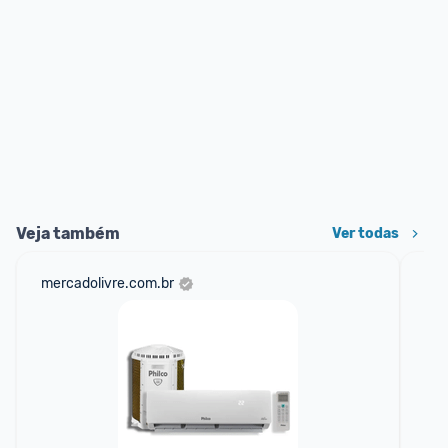
Veja também
Ver todas
mercadolivre.com.br
sho