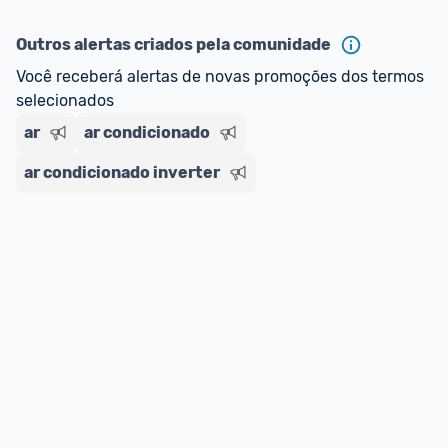
ou MercadoLíder Platinum.
Outros alertas criados pela comunidade
E lembre-se:
 você sempre pode contar ajuda da 
Você receberá alertas de novas promoções dos termos 
comunidade para tirar dúvidas ou acionar os 
selecionados
nossos Admins marcando 
@admin
 em um 
comentário ou através do 
Fale com o Promobit.
ar
ar condicionado
ar condicionado inverter