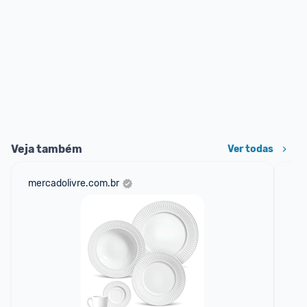
Veja também
Ver todas
mercadolivre.com.br
am