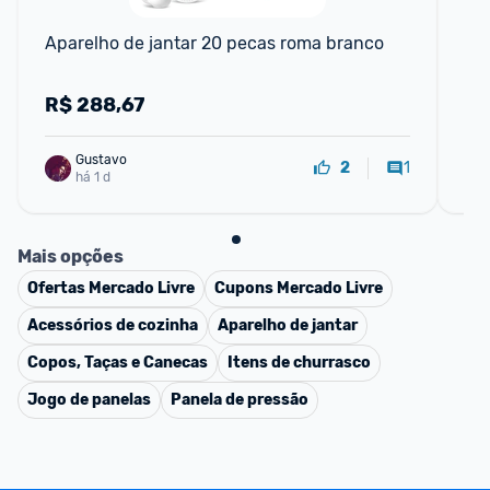
F
Aparelho de jantar 20 pecas roma branco
Se
Po
Po
R$
288,67
R
Gustavo
1
2
há 1 d
Mais opções
Ofertas
Mercado Livre
Cupons
Mercado Livre
Acessórios de cozinha
Aparelho de jantar
Copos, Taças e Canecas
Itens de churrasco
Jogo de panelas
Panela de pressão