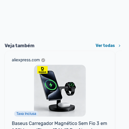
Veja também
Ver todas
aliexpress.com
am
Taxa Inclusa
F
Baseus Carregador Magnético Sem Fio 3 em 
Ge