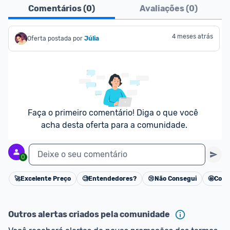
Ofertas do Shopee agora são aceitas no Promobit!
Comentários (
0
)
Avaliações (
0
)
Para maior segurança da comunidade, somente 
são aceitas ofertas de 
Lojas Oficiais
, ou seja, 
4 meses atrás
Oferta postada por
Júlia
vendedores que representam empresas validadas 
pelo Shopee.
As promoções são verificadas normalmente e os 
preços devem estar na média ou abaixo da média 
dos últimos 3 meses, assim como promoções de 
Faça o primeiro comentário! Diga o que você 
outras lojas.
acha desta oferta para a comunidade.
Deixe o seu comentário
0
🚀
Excelente Preço
🧐
Entendedores?
😢
Não Consegui
🤩
Cons
Cancelar
Outros alertas criados pela comunidade