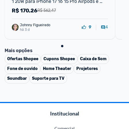
1 20W para iPhone 17 16 15 Pro Airpods e 
con
Apple Watch - Suporte
1.5
R$
170,26
R
R$ 562,47
Johnny Figueiredo
4
9
há 3 d
Mais opções
Ofertas
Shopee
Cupons
Shopee
Caixa de Som
Fone de ouvido
Home Theater
Projetores
Soundbar
Suporte para TV
Institucional
Comercial