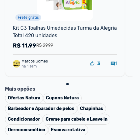
Frete grátis
F
Kit C3 Toalhas Umedecidas Turma da Alegria 
Whi
Total 420 unidades
Wh
R$
11,99
R
R$ 29,99
Marcos Gomes
1
3
há 1 sem
Mais opções
Ofertas
Natura
Cupons
Natura
Barbeador e Aparador de pelos
Chapinhas
Condicionador
Creme para cabelo e Leave in
Dermocosmético
Escova rotativa