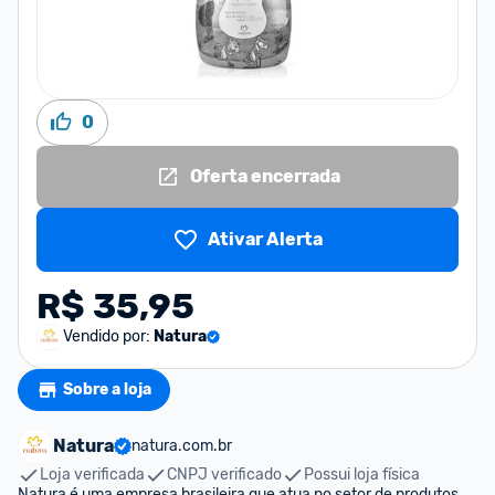
0
Oferta encerrada
Ativar Alerta
R$ 35,95
Vendido por:
Natura
Sobre a loja
Natura
natura.com.br
Loja verificada
CNPJ verificado
Possui loja física
Natura é uma empresa brasileira que atua no setor de produtos 