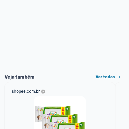
Veja também
Ver todas
shopee.com.br
am