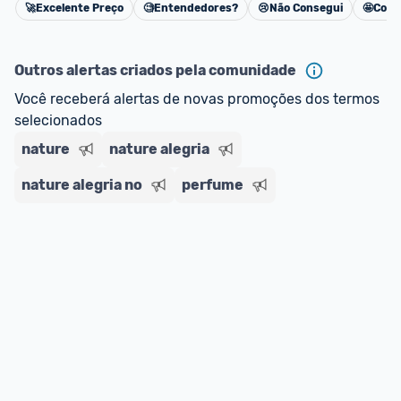
🚀
Excelente Preço
🧐
Entendedores?
😢
Não Consegui
🤩
Cons
Cancelar
Outros alertas criados pela comunidade
Você receberá alertas de novas promoções dos termos 
selecionados
nature
nature alegria
nature alegria no
perfume