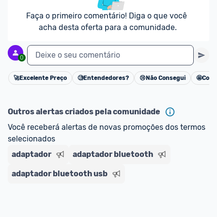
impostos. 
Faça o primeiro comentário! Diga o que você 
*Atualizado em Agosto/2024
acha desta oferta para a comunidade.
Deixe o seu comentário
0
🚀
Excelente Preço
🧐
Entendedores?
😢
Não Consegui
🤩
Cons
Cancelar
Outros alertas criados pela comunidade
Você receberá alertas de novas promoções dos termos 
selecionados
adaptador
adaptador bluetooth
adaptador bluetooth usb