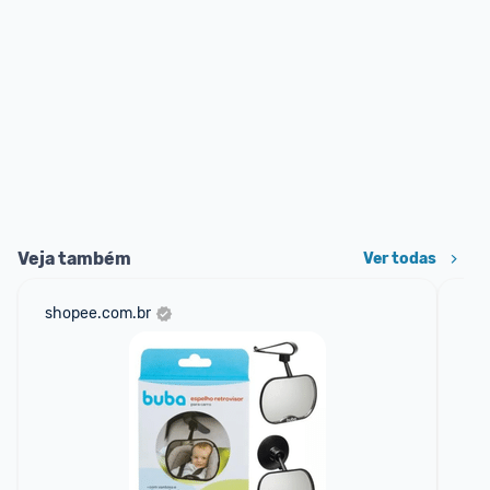
Veja também
Ver todas
shopee.com.br
sho