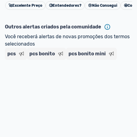
impostos. 
🚀
Excelente Preço
🧐
Entendedores?
😢
Não Consegui
🤩
Cons
Cancelar
*Atualizado em Agosto/2024
Outros alertas criados pela comunidade
Você receberá alertas de novas promoções dos termos 
selecionados
pcs
pcs bonito
pcs bonito mini