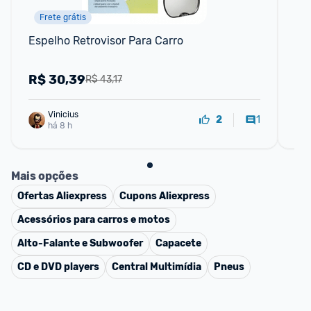
Frete grátis
📱
Espelho Retrovisor Para Carro
1 p
Mó
Un
R$
30,39
R
R$ 43,17
Vinicius
1
2
há 8 h
Mais opções
Ofertas
Aliexpress
Cupons
Aliexpress
Acessórios para carros e motos
Alto-Falante e Subwoofer
Capacete
CD e DVD players
Central Multimídia
Pneus