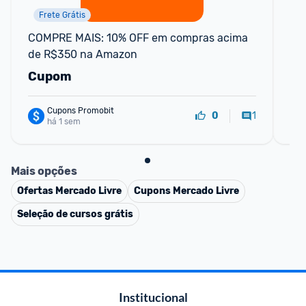
Frete Grátis
COMPRE MAIS: 10% OFF em compras acima 
Cu
de R$350 na Amazon
89
Liv
Cupom
C
Cupons Promobit
1
0
há 1 sem
Mais opções
Ofertas
Mercado Livre
Cupons
Mercado Livre
Seleção de cursos grátis
Institucional