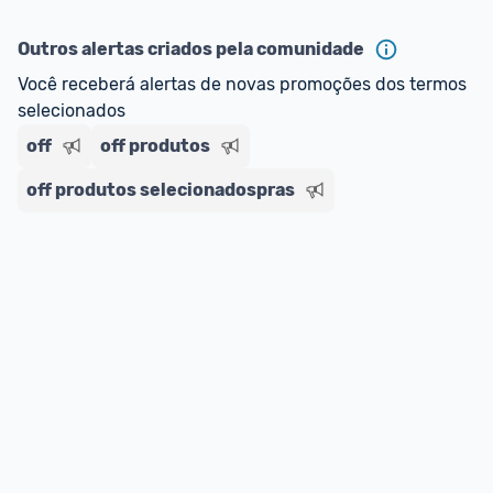
ou MercadoLíder Platinum.
Outros alertas criados pela comunidade
E lembre-se:
 você sempre pode contar ajuda da 
Você receberá alertas de novas promoções dos termos 
comunidade para tirar dúvidas ou acionar os 
selecionados
nossos Admins marcando 
@admin
 em um 
comentário ou através do 
Fale com o Promobit.
off
off produtos
off produtos selecionadospras