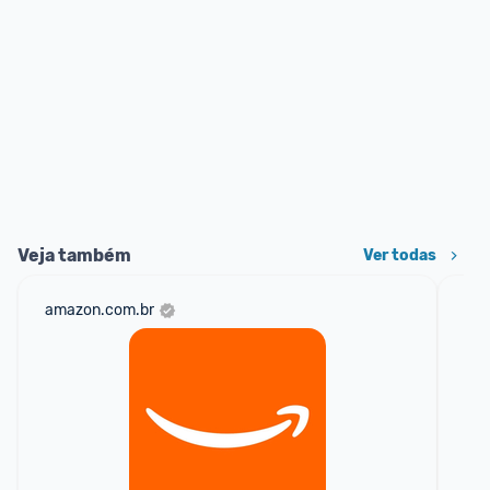
Veja também
Ver todas
amazon.com.br
mer