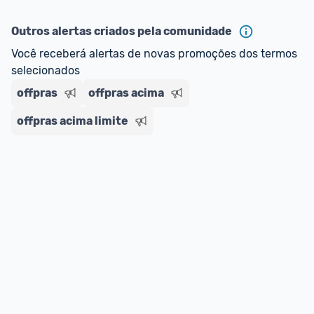
ou MercadoLíder Platinum.
Outros alertas criados pela comunidade
E lembre-se:
 você sempre pode contar ajuda da 
Você receberá alertas de novas promoções dos termos 
comunidade para tirar dúvidas ou acionar os 
selecionados
nossos Admins marcando 
@admin
 em um 
comentário ou através do 
Fale com o Promobit.
offpras
offpras acima
offpras acima limite