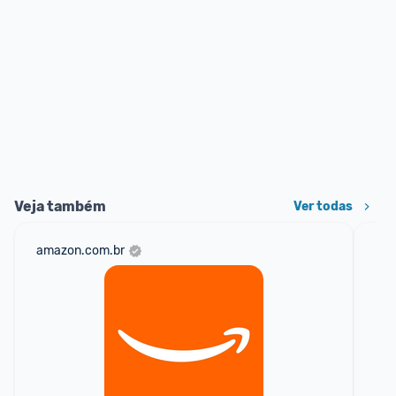
Veja também
Ver todas
amazon.com.br
mer