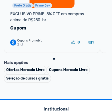
Frete Grátis
Prime Day
S
EXCLUSIVO PRIME: 5% OFF em compras 
Cu
acima de R$250 .br
15
Cupom
C
Cupons Promobit
1
0
2 jul
Mais opções
Ofertas
Mercado Livre
Cupons
Mercado Livre
Seleção de cursos grátis
Institucional