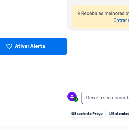
📱Receba as melhores of
Entrar
Ativar Alerta
Deixe o seu coment
0
🚀
Excelente Preço
🧐
Entended