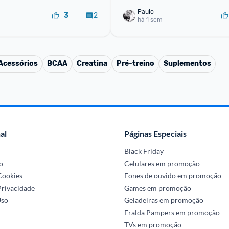
Paulo
2
3
há 1 sem
Acessórios
BCAA
Creatina
Pré-treino
Suplementos
al
Páginas Especiais
Black Friday
o
Celulares em promoção
 Cookies
Fones de ouvido em promoção
Privacidade
Games em promoção
Uso
Geladeiras em promoção
Fralda Pampers em promoção
TVs em promoção