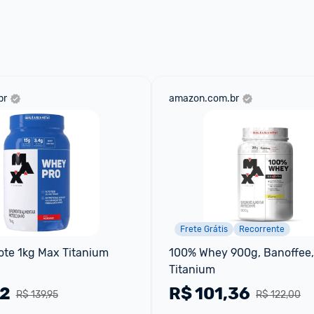
 através do 
Fale com o Promobit.
br
amazon.com.br
Frete Grátis
Recorrente
ote 1kg Max Titanium
100% Whey 900g, Banoffee,
Titanium
72
R$
101,36
R$ 139,95
R$ 122,00