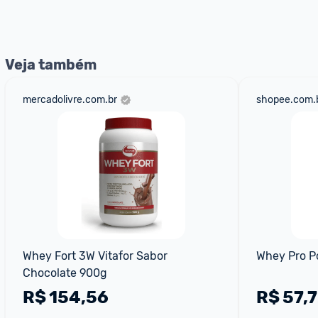
nossos Admins marcando 
@admin
 em um comentário ou
Veja também
mercadolivre.com.br
shopee.com.
Whey Fort 3W Vitafor Sabor 
Whey Pro P
Chocolate 900g
R$
154,56
R$
57,