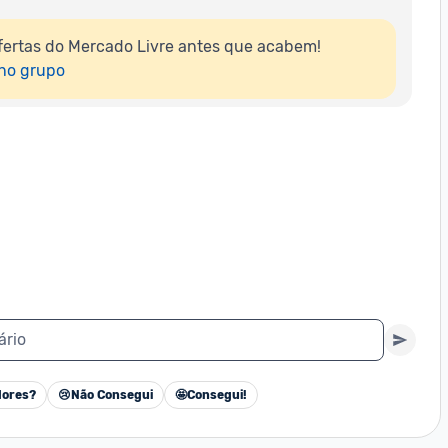
ertas do Mercado Livre antes que acabem!

 no grupo
ário
ores?
😢
Não Consegui
🤩
Consegui!
Cancelar