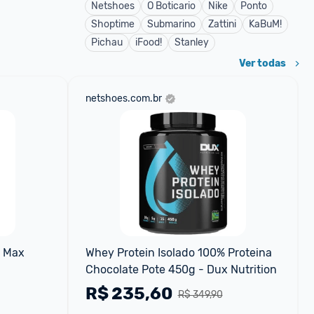
Netshoes
O Boticario
Nike
Ponto
Shoptime
Submarino
Zattini
KaBuM!
Pichau
iFood!
Stanley
Ver todas
netshoes.com.br
 Max 
Whey Protein Isolado 100% Proteina 
Chocolate Pote 450g - Dux Nutrition
R$
235,60
R$ 349,90