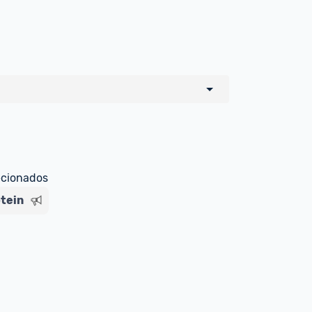
o de todos os sellers e lojas que são 
 por um marketplace, nós indicamos no 
e sinalizamos através da tag 
ecionados
tein
Livre , você pode ser redirecionado(a) 
ado Livre). Por isso, fique atento e 
ndo o produto 
é o mesmo indicado na 
rcadoLíder Platinum.
ade para tirar dúvidas ou acionar os 