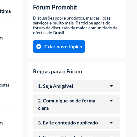
Fórum Promobit
ltima
Discussões sobre produtos, marcas, lojas, 
serviços e muito mais. Participe agora do 
fórum de discussão da maior comunidade de 
ofertas do Brasil
os 
Criar novo tópico
Regras para o Fórum
ostas
1. Seja Amigável
Não seja ofensivo com ninguém.
2. Comunique-se de forma 
clara
Faça-se ser entendido explicando
os 
3. Evite conteúdo duplicado
bem com o seu tópico o que você
deseja.
Confira se já há um tópico igual ou