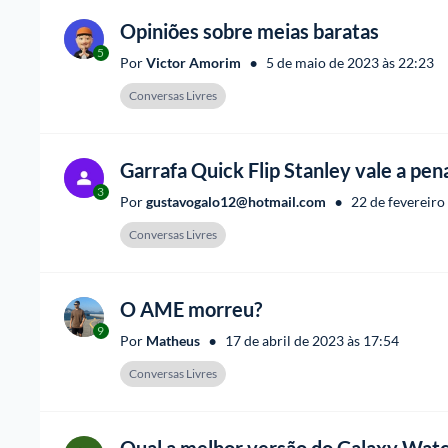
Opiniões sobre meias baratas
5
•
Por 
Victor Amorim
5 de maio de 2023 às 22:23
Conversas Livres
Garrafa Quick Flip Stanley vale a pen
3
•
Por 
gustavogalo12@hotmail.com
22 de fevereiro
Conversas Livres
O AME morreu?
9
•
Por 
Matheus
17 de abril de 2023 às 17:54
Conversas Livres