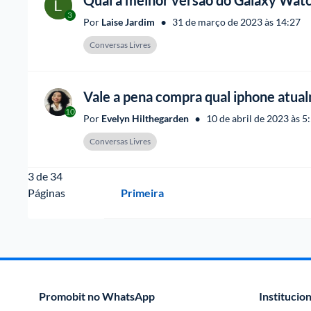
Qual a melhor versão do Galaxy Watc
3
•
Por 
Laise Jardim
31 de março de 2023 às 14:27
Conversas Livres
Vale a pena compra qual iphone atua
10
•
Por 
Evelyn Hilthegarden
10 de abril de 2023 às 5
Conversas Livres
3
 de 
34
Páginas
Primeira
Promobit no WhatsApp
Institucion