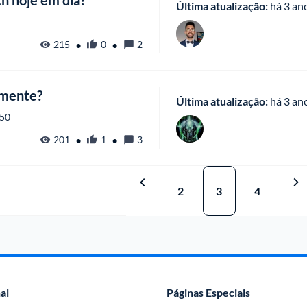
h hoje em dia?
Última atualização:
 há
 3 an
•
•
215
0
2
lmente?
Última atualização:
 há
 3 an
:50
•
•
201
1
3
2
3
4
al
Páginas Especiais