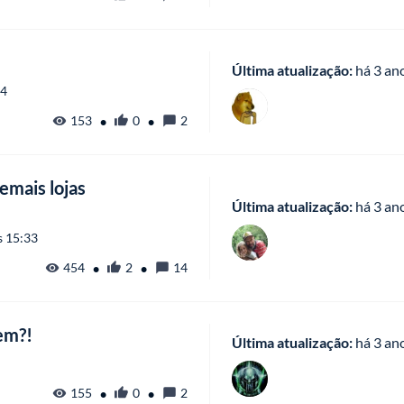
Última atualização:
 há
 3 an
34
•
•
153
0
2
emais lojas
Última atualização:
 há
 3 an
s 15:33
•
•
454
2
14
em?!
Última atualização:
 há
 3 an
•
•
155
0
2