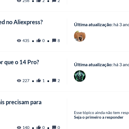
•
•
256
2
2
d no Aliexpress?
Última atualização:
 há
 3 an
•
•
435
0
8
r que o 14 Pro?
Última atualização:
 há
 3 an
•
•
227
1
2
is precisam para
Esse tópico ainda não tem resp
Seja o primeiro a responder
•
•
140
0
0