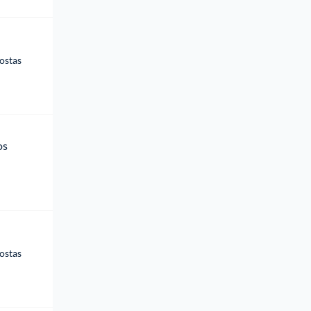
ostas
os 
ostas