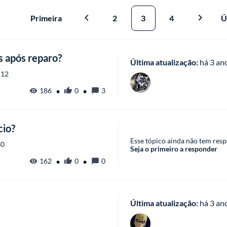
Primeira
2
3
4
Ú
s após reparo?
Última atualização:
 há
 3 an
:12
•
•
186
0
3
cio?
Esse tópico ainda não tem resp
30
Seja o primeiro a responder
•
•
162
0
0
Última atualização:
 há
 3 an