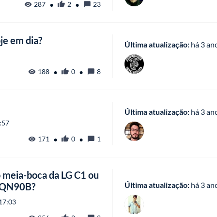
•
•
287
2
23
je em dia?
Última atualização:
 há
 3 an
•
•
188
0
8
Última atualização:
 há
 3 an
:57
•
•
171
0
1
 meia-boca da LG C1 ou
Última atualização:
 há
 3 an
g QN90B?
17:03