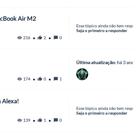
acBook Air M2
Esse tópico ainda não tem resp
Seja o primeiro a responder
•
•
216
2
0
Última atualização:
 há
 3 an
•
•
174
0
1
 Alexa!
Esse tópico ainda não tem resp
Seja o primeiro a responder
•
•
139
1
0