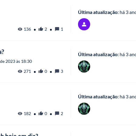
Última atualização:
 há
 3 an
•
•
136
2
1
a?
Última atualização:
 há
 3 an
 de 2023 às 18:30
•
•
271
0
3
Última atualização:
 há
 3 an
•
•
182
0
2