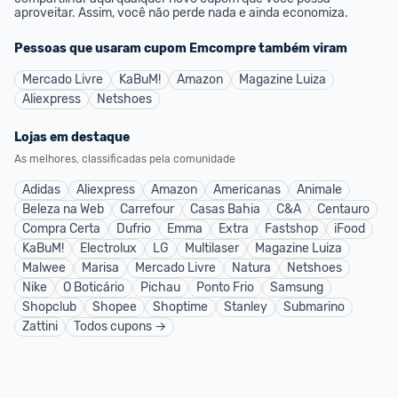
aproveitar. Assim, você não perde nada e ainda economiza.
Pessoas que usaram cupom
Emcompre
também viram
Mercado Livre
KaBuM!
Amazon
Magazine Luiza
Aliexpress
Netshoes
Lojas em destaque
As melhores, classificadas pela comunidade
Adidas
Aliexpress
Amazon
Americanas
Animale
Beleza na Web
Carrefour
Casas Bahia
C&A
Centauro
Compra Certa
Dufrio
Emma
Extra
Fastshop
iFood
KaBuM!
Electrolux
LG
Multilaser
Magazine Luiza
Malwee
Marisa
Mercado Livre
Natura
Netshoes
Nike
O Boticário
Pichau
Ponto Frio
Samsung
Shopclub
Shopee
Shoptime
Stanley
Submarino
Zattini
Todos cupons →