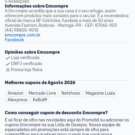
5
Avaliações
Informações sobre
Emcompre
A Em cmpre acredita que a sua casa é o seu refugio, assim 
oferecem produtos mais variados para o seu lar. É a revendedora 
oficial da marca BF Colchões, fundada a mais de 50 anos
Avenida Fashion, Rodovia - Maringá-PR - CEP: 87065-903 
(44) 98805-9010
emcompre.com.br
Facebook
Opiniões sobre
Emcompre
Loja verificada
CNPJ verificado
Possui loja física
Melhores cupons de
Agosto
2026
Amazon
Mercado Livre
Netshoes
Magazine Luiza
Aliexpress
KaBuM!
Como conseguir cupom de desconto
Emcompre
?
É só ficar de olho nas novidades aqui do Promobit ou adicionar os 
cupons
Emcompre
 na sua Lista de Desejos. Nossa equipe de 
especialistas em promoções está sempre de olho para 
compartilhar aqui qualquer novo cupom que você possa 