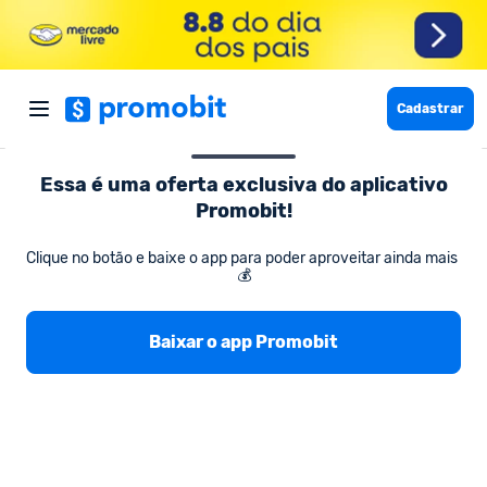
Cadastrar
Essa é uma oferta exclusiva do aplicativo
Promobit!
Moda e Calçados Femininos
Z&D Lingerie Top Sem Costura Li
Clique no botão e baixe o app para poder aproveitar ainda mais 
💰
Z&D Lingerie Top Sem Costura Liso
Simples Decote 278
Baixar o app Promobit