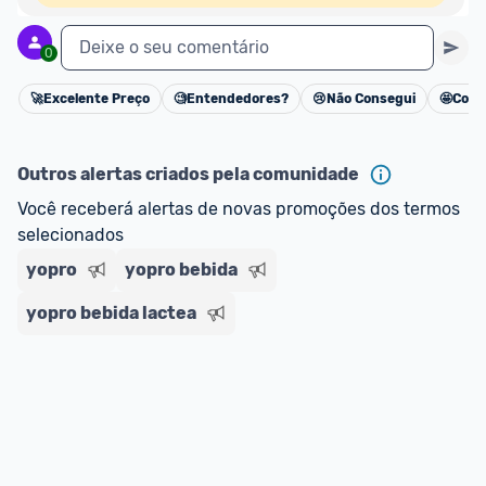
Deixe o seu comentário
0
🚀
Excelente Preço
🧐
Entendedores?
😢
Não Consegui
🤩
Cons
Cancelar
Outros alertas criados pela comunidade
Você receberá alertas de novas promoções dos termos 
selecionados
yopro
yopro bebida
yopro bebida lactea