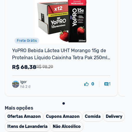
Frete Grátis
YoPRO Bebida Láctea UHT Morango 15g de 
Be
Proteínas Líquido Caixinha Tetra Pak 250ml 
Yo
(Pack com 12 unidades)
R$
68,38
R
R$ 98,29
Igor
1
0
há 2 d
Mais opções
Ofertas
Amazon
Cupons
Amazon
Comida
Delivery
Itens de Lavanderia
Não Alcoólico