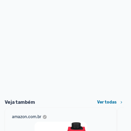
Veja também
Ver todas
amazon.com.br
net