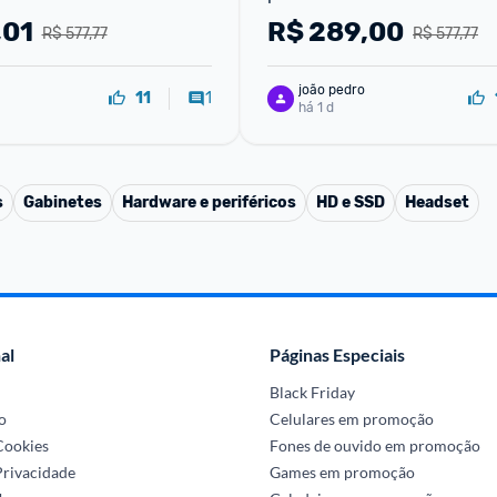
,01
R$
289,00
R$ 577,77
R$ 577,77
joão pedro
1
11
há 1 d
s
Gabinetes
Hardware e periféricos
HD e SSD
Headset
al
Páginas Especiais
Black Friday
o
Celulares em promoção
 Cookies
Fones de ouvido em promoção
Privacidade
Games em promoção