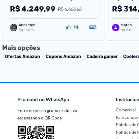
500mms Wi-Fi Bambu-Bus Bivolt - 
R$
4.249,99
R$
314
R$ 6.666,66
PF002-A+SA005-BRA
Anderson
Marco
3
14
há 1 sem
há 2 d
Mais opções
Ofertas
Amazon
Cupons
Amazon
Cadeira gamer
Cooler
Promobit no WhatsApp
Institucion
Comercial
Entre no nosso grupo exclusivo 
Fale conosc
escaneando o QR Code
Política de
Política de 