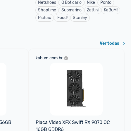
Netshoes
O Boticario
Nike
Ponto
Shoptime
Submarino
Zattini
KaBuM!
Pichau
iFood!
Stanley
Ver todas
kabum.com.br
56GB 
Placa Vídeo XFX Swift RX 9070 OC 
16GB GDDR6