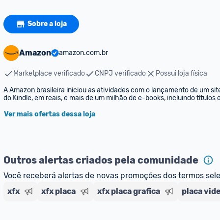
Sobre a loja
Amazon
amazon.com.br
Marketplace verificado
CNPJ verificado
Possui loja física
A Amazon brasileira iniciou as atividades com o lançamento de um sit
do Kindle, em reais, e mais de um milhão de e-books, incluindo títulos
Ver mais ofertas dessa loja
Outros alertas criados pela comunidade
Você receberá alertas de novas promoções dos termos sel
xfx
xfx placa
xfx placa grafica
placa vid