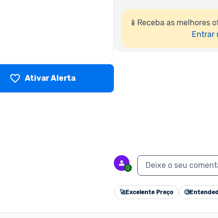
📱Receba as melhores o
Entrar
Ativar Alerta
Deixe o seu coment
0
🚀
Excelente Preço
🧐
Entended