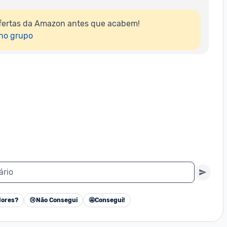
fertas da Amazon antes que acabem!

 no grupo
ário
ores?
😢
Não Consegui
🤩
Consegui!
Cancelar