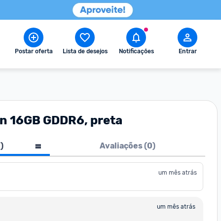
Postar oferta
Lista de desejos
Notificações
Entrar
on 16GB GDDR6, preta
1
)
Avaliações (
0
)
um mês atrás
um mês atrás