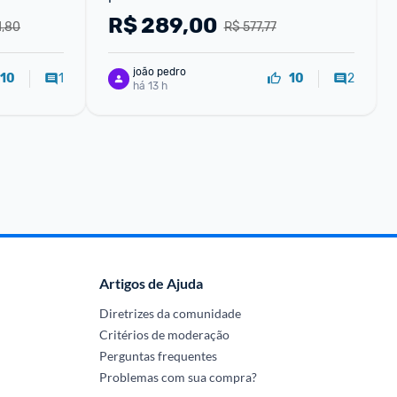
R$
289,00
1,80
R$ 577,77
joão pedro
1
2
10
10
há 13 h
Artigos de Ajuda
Diretrizes da comunidade
Critérios de moderação
Perguntas frequentes
Problemas com sua compra?