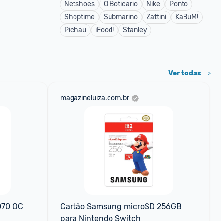
Netshoes
O Boticario
Nike
Ponto
Shoptime
Submarino
Zattini
KaBuM!
Pichau
iFood!
Stanley
Ver todas
magazineluiza.com.br
070 OC 
Cartão Samsung microSD 256GB 
para Nintendo Switch