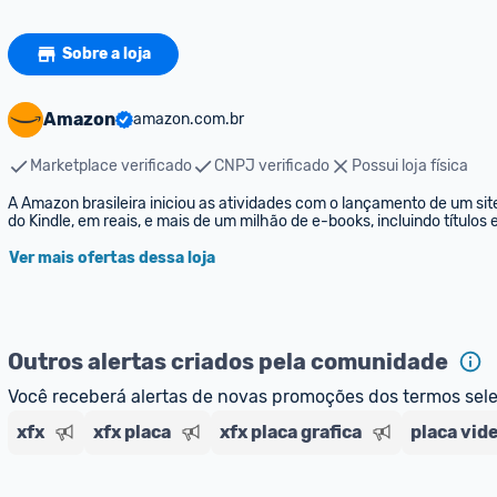
Sobre a loja
Amazon
amazon.com.br
Marketplace verificado
CNPJ verificado
Possui loja física
A Amazon brasileira iniciou as atividades com o lançamento de um sit
do Kindle, em reais, e mais de um milhão de e-books, incluindo títulos
Ver mais ofertas dessa loja
Outros alertas criados pela comunidade
Você receberá alertas de novas promoções dos termos sel
xfx
xfx placa
xfx placa grafica
placa vid