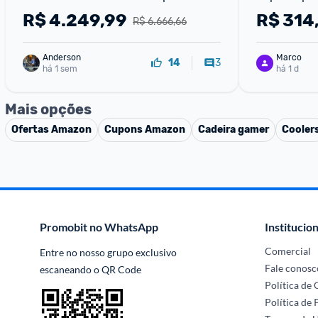
500mms Wi-Fi Bambu-Bus Bivolt - 
R$
4.249,99
R$
314
R$ 6.666,66
PF002-A+SA005-BRA
Anderson
Marco
3
14
há 1 sem
há 1 d
Mais opções
Ofertas
Amazon
Cupons
Amazon
Cadeira gamer
Cooler
Promobit no WhatsApp
Institucion
Comercial
Entre no nosso grupo exclusivo 
Fale conosc
escaneando o QR Code
Política de
Política de 