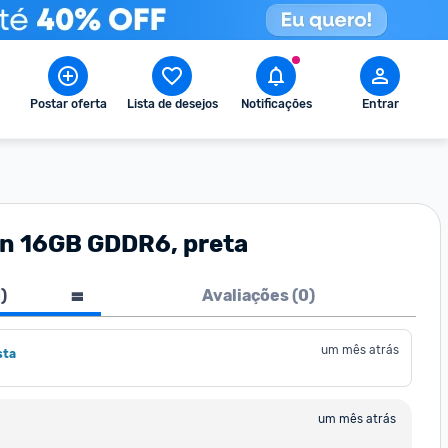
Postar oferta
Lista de desejos
Notificações
Entrar
on 16GB GDDR6, preta
1
)
Avaliações (
0
)
um mês atrás
sta
um mês atrás