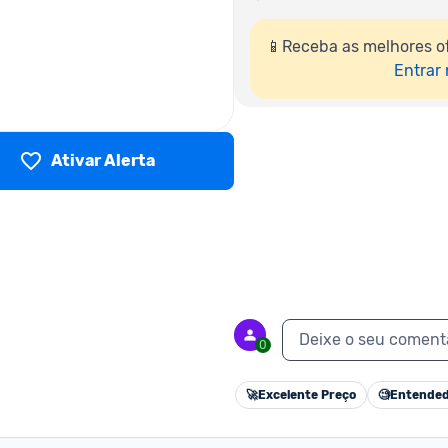
📱Receba as melhores o
Entrar
Ativar Alerta
Deixe o seu coment
0
🚀
Excelente Preço
🧐
Entended