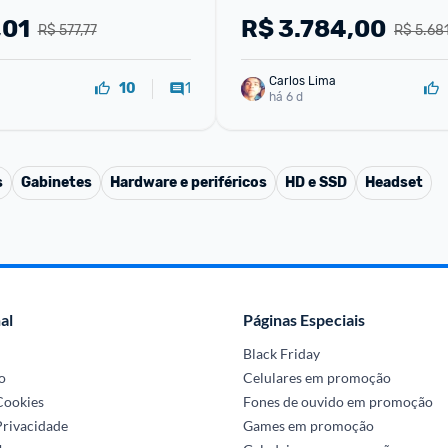
,01
R$
3.784,00
R$ 577,77
R$ 5.68
Carlos Lima
1
10
há 6 d
s
Gabinetes
Hardware e periféricos
HD e SSD
Headset
al
Páginas Especiais
Black Friday
o
Celulares em promoção
 Cookies
Fones de ouvido em promoção
Privacidade
Games em promoção