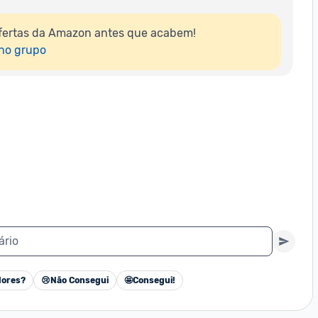
fertas da Amazon antes que acabem!

 no grupo
ário
ores?
😢
Não Consegui
🤩
Consegui!
Cancelar