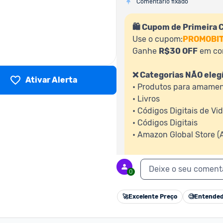
Comentário fixado
🛍️ Cupom de Primeira
Use o cupom:
PROMOBI
Ganhe 
R$30 OFF
 em co
❌ Categorias NÃO elegí
Ativar Alerta
• Produtos para amamen
• Livros

• Códigos Digitais de Vi
• Códigos Digitais

• Amazon Global Store (
📲 Como usar:
Deixe o seu coment
1. Baixe o App da Amazo
0
2. Adicione R$100+ ao ca
3. Insira o código 
PROM
🚀
Excelente Preço
🧐
Entended
4. Desconto aplicado 🎉 