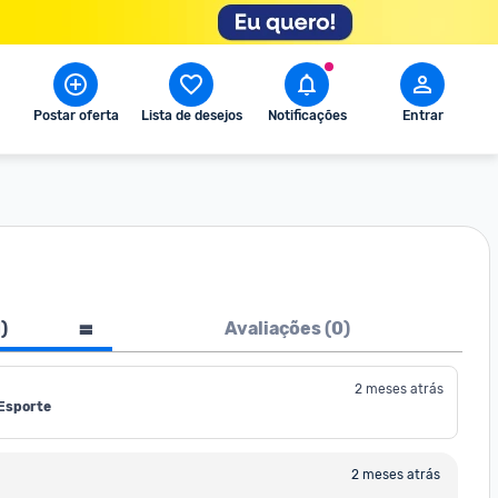
Postar oferta
Lista de desejos
Notificações
Entrar
1
)
Avaliações (
0
)
2 meses atrás
 Esporte
2 meses atrás