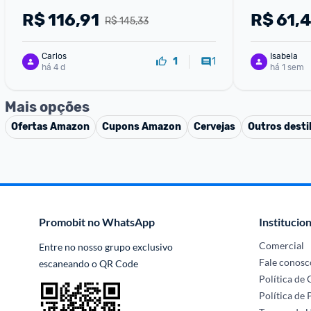
R$
116,91
R$
61,
R$ 145,33
Carlos
Isabela
1
1
há 4 d
há 1 sem
Mais opções
Ofertas
Amazon
Cupons
Amazon
Cervejas
Outros desti
Promobit no WhatsApp
Institucion
Comercial
Entre no nosso grupo exclusivo 
Fale conosc
escaneando o QR Code
Política de
Política de 