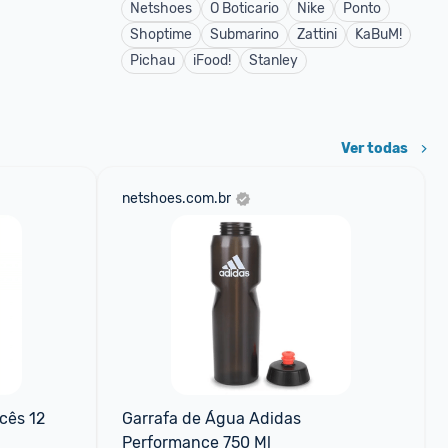
Netshoes
O Boticario
Nike
Ponto
Shoptime
Submarino
Zattini
KaBuM!
Pichau
iFood!
Stanley
Ver todas
netshoes.com.br
ês 12 
Garrafa de Água Adidas 
Performance 750 Ml