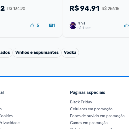
42
R$
94,91
R$ 134,90
R$ 256,15
Ninja 
1
5
há 1 sem
lados
Vinhos e Espumantes
Vodka
al
Páginas Especiais
Black Friday
o
Celulares em promoção
 Cookies
Fones de ouvido em promoção
Privacidade
Games em promoção