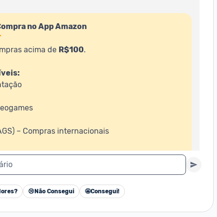
 Compra no App Amazon
T
mpras acima de 
R$100
.

veis:
tação

deogames

AGS) – Compras internacionais

ário
n

rrinho

OBIT
 na tela de pagamento

ores?
😢
Não Consegui
🤩
Consegui!
Cancelar