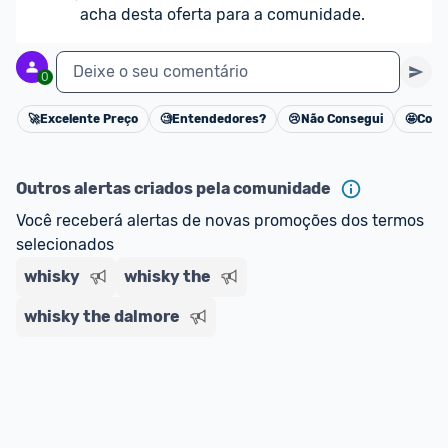
acha desta oferta para a comunidade.
Deixe o seu comentário
0
🚀
Excelente Preço
🧐
Entendedores?
😢
Não Consegui
🤩
Cons
Cancelar
Outros alertas criados pela comunidade
Você receberá alertas de novas promoções dos termos 
selecionados
whisky
whisky the
whisky the dalmore