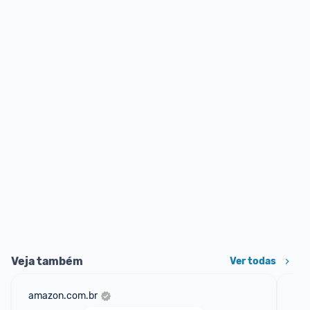
Veja também
Ver todas
amazon.com.br
mer