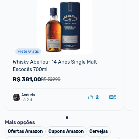
Frete Grátis
Whisky Aberlour 14 Anos Single Malt 
Wh
Escocês 700ml
R$
381,00
R
R$ 529,90
Andreia
5
2
há 2 d
Mais opções
Ofertas
Amazon
Cupons
Amazon
Cervejas