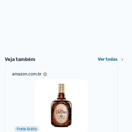
Veja também
Ver todas
amazon.com.br
sho
Frete Grátis