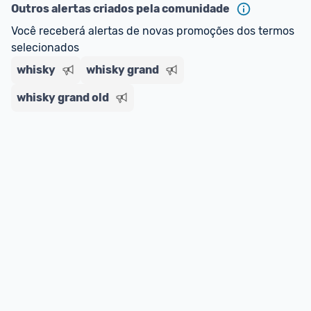
oferta do Promobit
, ou de um vendedor 
Oficial 
Outros alertas criados pela comunidade
ou MercadoLíder Platinum.
Você receberá alertas de novas promoções dos termos 
selecionados
E lembre-se:
 você sempre pode contar ajuda da 
comunidade para tirar dúvidas ou acionar os 
whisky
whisky grand
nossos Admins marcando 
@admin
 em um 
whisky grand old
comentário ou através do 
Fale com o Promobit.