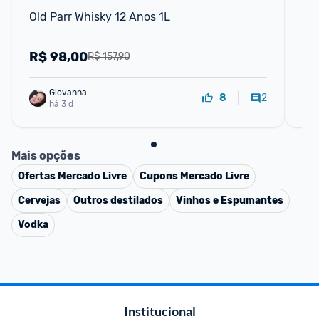
Old Parr Whisky 12 Anos 1L
Wh
Ml
R$
98,00
R
R$ 157,90
Giovanna
2
8
há 3 d
Mais opções
Ofertas
Mercado Livre
Cupons
Mercado Livre
Cervejas
Outros destilados
Vinhos e Espumantes
Vodka
Institucional