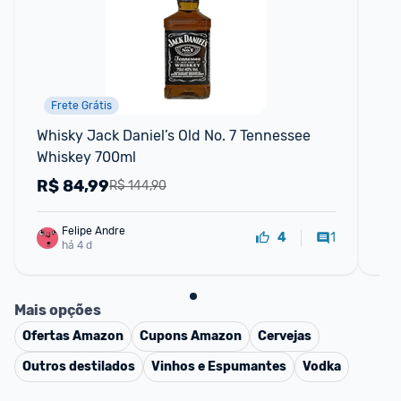
Frete Grátis
Whisky Jack Daniel’s Old No. 7 Tennessee 
Wh
Whiskey 700ml
Ml
R$
84,99
R
R$ 144,90
Felipe Andre
1
4
há 4 d
Mais opções
Ofertas
Amazon
Cupons
Amazon
Cervejas
Outros destilados
Vinhos e Espumantes
Vodka