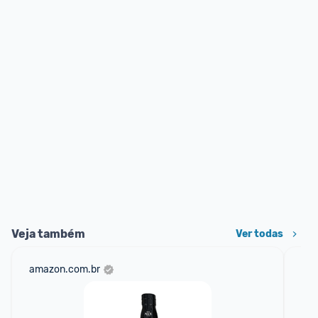
Veja também
Ver todas
amazon.com.br
sho