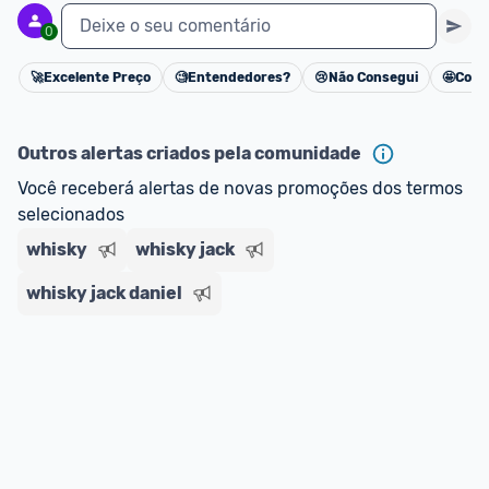
Deixe o seu comentário
0
🚀
Excelente Preço
🧐
Entendedores?
😢
Não Consegui
🤩
Cons
Cancelar
Outros alertas criados pela comunidade
Você receberá alertas de novas promoções dos termos 
selecionados
whisky
whisky jack
whisky jack daniel