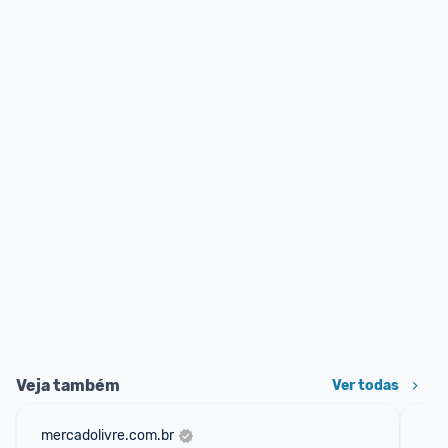
Veja também
Ver todas
mercadolivre.com.br
am