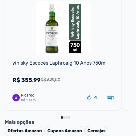
F
Whisky Escocês Laphroaig 10 Anos 750ml
Wh
R$
355,99
R
R$ 629,00
Ricardo
1
4
há 1 sem
Mais opções
Ofertas
Amazon
Cupons
Amazon
Cervejas