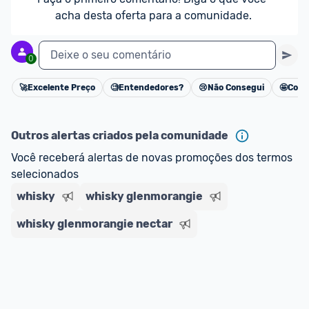
acha desta oferta para a comunidade.
Deixe o seu comentário
0
🚀
Excelente Preço
🧐
Entendedores?
😢
Não Consegui
🤩
Cons
Cancelar
Outros alertas criados pela comunidade
Você receberá alertas de novas promoções dos termos 
selecionados
whisky
whisky glenmorangie
whisky glenmorangie nectar