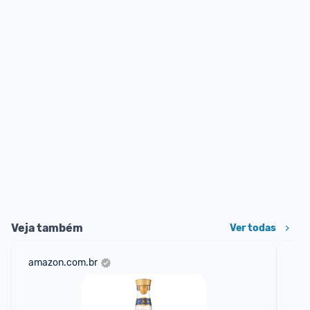
Veja também
Ver todas
amazon.com.br
mer