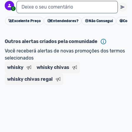
Deixe o seu comentário
0
🚀
Excelente Preço
🧐
Entendedores?
😢
Não Consegui
🤩
Cons
Cancelar
Outros alertas criados pela comunidade
Você receberá alertas de novas promoções dos termos 
selecionados
whisky
whisky chivas
whisky chivas regal