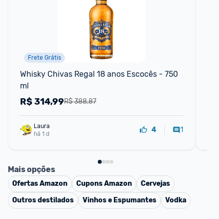
Frete Grátis
Whisky Chivas Regal 18 anos Escocês - 750 
Wh
ml
R$
314,99
R
R$ 388,87
Laura
1
4
há 1 d
Mais opções
Ofertas
Amazon
Cupons
Amazon
Cervejas
Outros destilados
Vinhos e Espumantes
Vodka