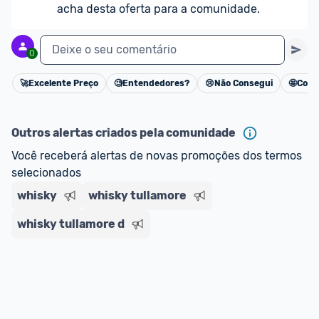
acha desta oferta para a comunidade.
Deixe o seu comentário
0
🚀
Excelente Preço
🧐
Entendedores?
😢
Não Consegui
🤩
Cons
Cancelar
Outros alertas criados pela comunidade
Você receberá alertas de novas promoções dos termos 
selecionados
whisky
whisky tullamore
whisky tullamore d