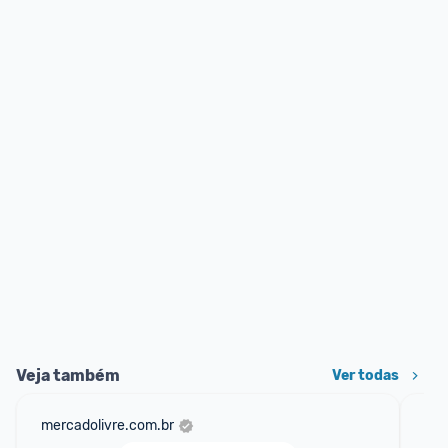
Veja também
Ver todas
mercadolivre.com.br
am