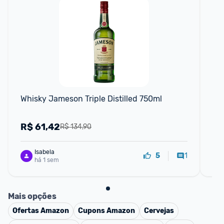
F
Whisky Jameson Triple Distilled 750ml
Wh
Wh
R$
61,42
R
R$ 134,90
Isabela
1
5
há 1 sem
Mais opções
Ofertas
Amazon
Cupons
Amazon
Cervejas