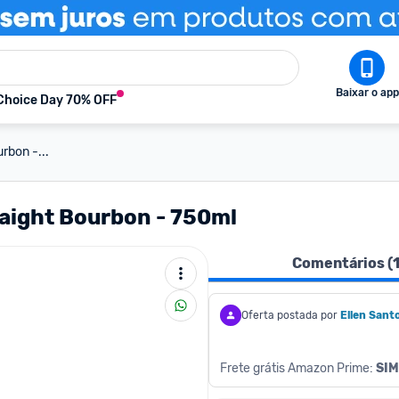
Baixar o app
Choice Day 70% OFF
rbon -...
raight Bourbon - 750ml
Comentários (
Oferta postada por
Ellen Sant
Frete grátis Amazon Prime: 
SIM