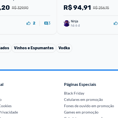
,20
R$
94,91
R$ 329,90
R$ 256,15
Ninja 
3
2
há 6 d
lados
Vinhos e Espumantes
Vodka
al
Páginas Especiais
Black Friday
o
Celulares em promoção
 Cookies
Fones de ouvido em promoção
Privacidade
Games em promoção