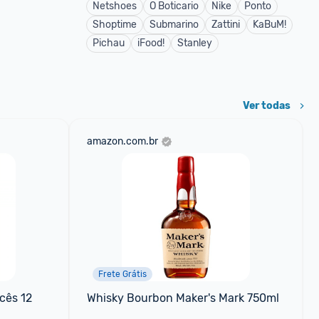
Netshoes
O Boticario
Nike
Ponto
Shoptime
Submarino
Zattini
KaBuM!
Pichau
iFood!
Stanley
Ver todas
amazon.com.br
Frete Grátis
ês 12 
Whisky Bourbon Maker's Mark 750ml