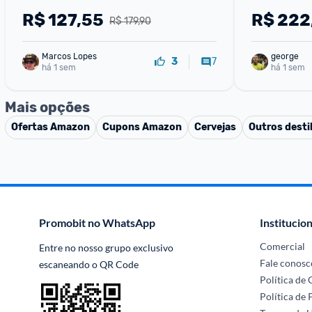
R$
127,55
R$
222
R$ 179,90
Marcos Lopes
george
7
3
há 1 sem
há 1 sem
Mais opções
Ofertas
Amazon
Cupons
Amazon
Cervejas
Outros desti
Promobit no WhatsApp
Institucion
Comercial
Entre no nosso grupo exclusivo 
Fale conosc
escaneando o QR Code
Política de
Política de 