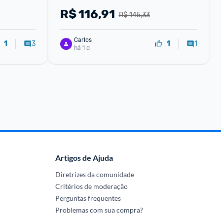
R$
116,91
R$ 145,33
Carlos
3
1
1
1
há 1 d
Artigos de Ajuda
Diretrizes da comunidade
Critérios de moderação
Perguntas frequentes
Problemas com sua compra?