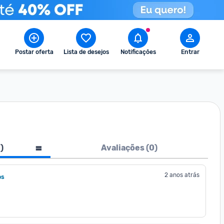
Postar oferta
Lista de desejos
Notificações
Entrar
1
)
Avaliações (
0
)
2 anos atrás
os