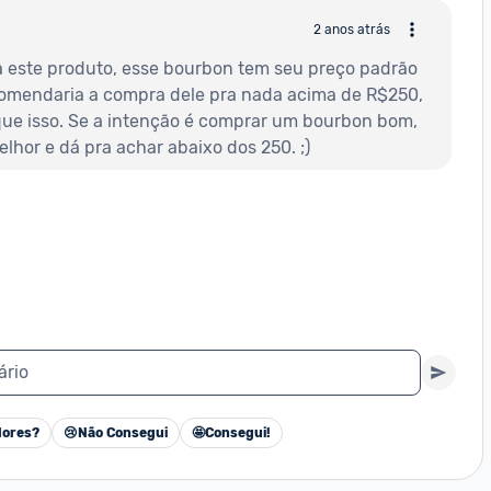
2 anos atrás
 este produto, esse bourbon tem seu preço padrão 
omendaria a compra dele pra nada acima de R$250, 
que isso. Se a intenção é comprar um bourbon bom, 
elhor e dá pra achar abaixo dos 250. ;)
ário
ores?
😢
Não Consegui
🤩
Consegui!
Cancelar